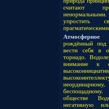
природа принцип
считают пр
ненормальными. 
упростить 
прагматическим
Атмосферное 
рождённый под 
вести себя в о
торнадо. Водоле
внимание к 
высокои
высокоинтелл
неординарном
б
еспощадному.
обществе Вод
негативную ил