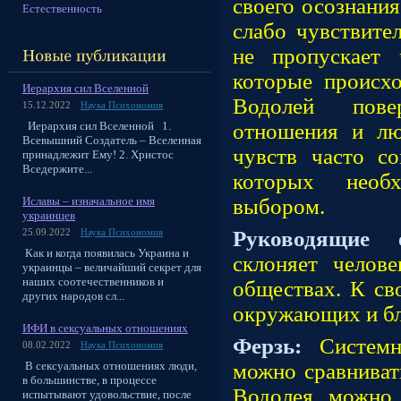
своего осознания
Естественность
слабо чувствите
не пропускает 
которые происхо
Иерархия сил Вселенной
Водолей пове
15.12.2022
Наука Психономия
Иерархия сил Вселенной 1.
отношения и лю
Всевышний Создатель – Вселенная
чувств часто со
принадлежит Ему! 2. Христос
Вседержите...
которых необ
Иславы – изначальное имя
выбором.
украинцев
Руководящие
25.09.2022
Наука Психономия
Как и когда появилась Украина и
склоняет челов
украинцы – величайший секрет для
наших соотечественников и
обществах. К св
других народов сл...
окружающих и б
ИФИ в сексуальных отношениях
Ферзь:
Системн
08.02.2022
Наука Психономия
В сексуальных отношениях люди,
можно сравниват
в большинстве, в процессе
Водолея можно 
испытывают удовольствие, после