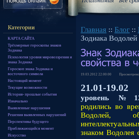
Главная
::
Блог
::
Зодиака Водолей 
КАРТА САЙТА
Трёхмерные гороскопы знаков
Зодиака
Психология уровня мировоззрения и
знака Зодиака
Гороскоп знака Зодиака и
восточного символа
19.03.2012 22:00:00
Просмотрен
Настоящий момент
21.01-19.02
Ин
Текущие возможности
История- прошлые события
уровень №
Изначально
родились во вре
Выявленные нарушения
Водолей, об
Решения выявленных нарушений
Перспективы будущего
интеллектуальн
Приближающийся момент
знаком Водолея с
Искусство