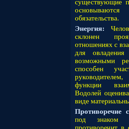
существующие п
основывают
обязательства.
Энергия:
Чело
склонен про
отношениях с в
для овладения
возможными ре
способен уча
руководителем,
функции взаи
Водолей оценива
виде материальн
Противоречие 
под знаком В
противоречит в 