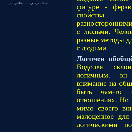
процесса – ощущения ...
фигуре - ферзю
свойства ф
разносторонним
с людьми. Чело
разные методы д
с людьми.
Логичен обобщё
Водолея скло
логичным, он
внимание на общ
быть чем-то 
отношениях. Но 
мимо своего вн
малоценное для
логическими п