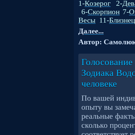
1-
Козерог
2-
Дев
6-
Скорпион
7-
О
Весы
11-
Близне
Далее...
Автор: Самолюк
Голосование 
Зодиака Водо
человеке
По вашей индив
опыту вы замеч
реальные факты
сколько процен
соответствует 