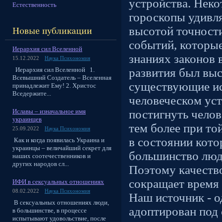
устройства. Неко
Естественность
гороскопы удивл
высотой точност
событий, которы
Иерархия сил Вселенной
знаниях законов 
15.12.2022
Наука Психономия
Иерархия сил Вселенной 1.
развития был выс
Всевышний Создатель – Вселенная
существующие ис
принадлежит Ему! 2. Христос
Вседержите...
человеческом ус
Иславы – изначальное имя
постигнуть челов
украинцев
тем более при то
25.09.2022
Наука Психономия
в состоянии кот
Как и когда появилась Украина и
украинцы – величайший секрет для
большинство люд
наших соотечественников и
других народов сл...
Поэтому качеств
сокращает время 
ИФИ в сексуальных отношениях
08.02.2022
Наука Психономия
Наш источник - о
В сексуальных отношениях люди,
адоптирован под 
в большинстве, в процессе
испытывают удовольствие, после