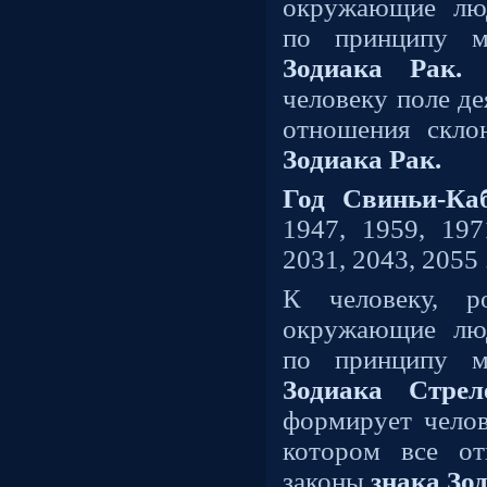
окружающие лю
по принципу м
Зодиака Рак.
человеку поле де
отношения скл
Зодиака Рак.
Год Свиньи-Ка
1947, 1959, 197
2031, 2043, 2055 
К человеку, 
окружающие лю
по принципу м
Зодиака Стрел
формирует челов
котором все от
законы
знака Зо