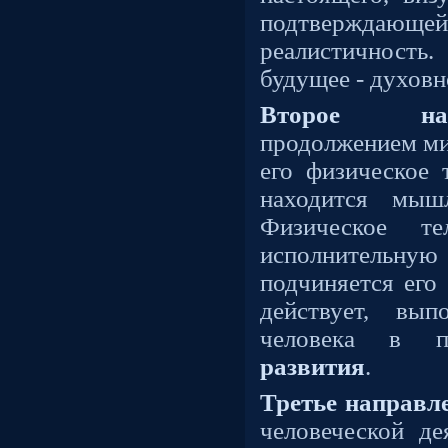
подтвержд
реалистичност
будущее - духовн
Второе напр
продолжением мир
его физическое 
находится мыш
Физическое те
исполнительну
подчиняется его
действует, вып
человека в по
развития
.
Третье направл
человеческой де