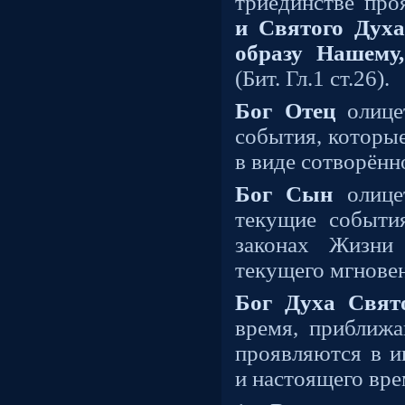
триединстве пр
и Святого Духа
образу Нашему
(Бит. Гл.1 ст.26).
Бог Отец
олице
события, которы
в виде сотворён
Бог Сын
олицет
текущие событи
законах Жизни
текущего мгнове
Бог Духа Свят
время, приближ
проявляются в 
и настоящего вре