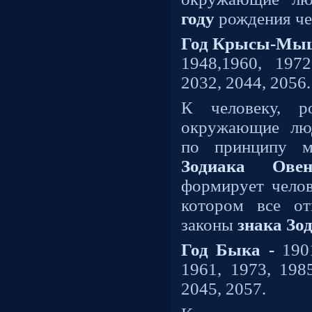
году
рождения че
Год Крысы-Мыш
1948,1960, 1972
2032, 2044, 2056.
К человеку, 
окружающие лю
по принципу м
Зодиака Ове
формирует челов
котором все от
законы
знака Зо
Год Быка -
1901
1961, 1973, 1985
2045, 2057.