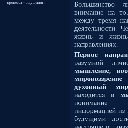
процесса – ощущения ...
Большинство л
внимание на то
между тремя на
деятельности. Ч
жизнь и жизн
направлениях.
Первое направ
разумной ли
мышление
,
во
мировоззрение
ч
духовный ми
находится в
м
понимание ч
информацией из 
будущими дост
настоящего, виз