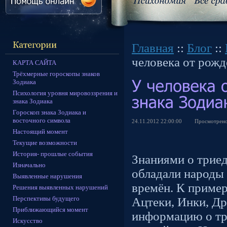
Главная
::
Блог
::
человека от рожд
КАРТА САЙТА
Трёхмерные гороскопы знаков
Зодиака
Психология уровня мировоззрения и
знака Зодиака
Гороскоп знака Зодиака и
восточного символа
24.11.2012 22:00:00
Просмотрен
Настоящий момент
Текущие возможности
История- прошлые события
Знаниями о трие
Изначально
обладали народы
Выявленные нарушения
времён. К пример
Решения выявленных нарушений
Перспективы будущего
Ацтеки, Инки, Др
Приближающийся момент
информацию о тр
Искусство