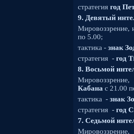
стратегия
год Пе
9. Девятый инт
Мировоззрение, 
по 5.00;
тактика -
знак З
стратегия
-
год 
8. Восьмой инте
Мировоззрение
Кабана
с 21.00 п
тактика
-
знак З
стратегия
-
год 
7. Седьмой инт
Мировоззрение