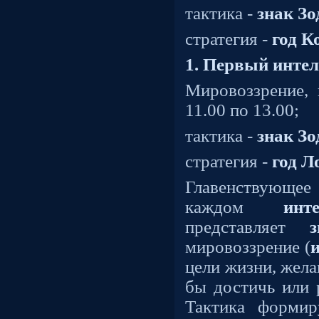
тактика -
знак Зо
стратегия -
год К
1. Первый инте
Мировоззрение,
11.00 по 13.00;
тактика -
знак Зо
стратегия -
год 
Главенствующе
каждом
инт
представляет
мировоззрение (
цели жизни, жела
бы достичь или 
Тактика формир