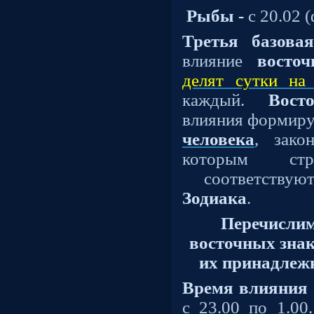
Рыбы -
с 20.02 (
Третья базова
влияние
восто
делят сутки на
каждый.
Восточ
влияния формиру
человека
, зак
которым ст
соответств
Зодиака
.
Перечислим
восточных знак
их принадлежн
Время влияния
с 23.00 по 1.00