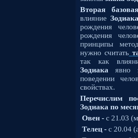
Вторая базова
влияние
Зодиак
рождения чело
рождения челов
принципы мето
нужно считать
та
так как влия
Зодиака
явно з
поведении чело
свойствах.
Перечислим пос
Зодиака по меся
Овен -
с 21.03 (м
Телец -
с 20.04 (