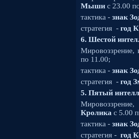
Мыши
с 23.00 по
тактика -
знак З
стратегия
-
год
6. Шестой инте
Мировоззрение, 
по 11.00;
тактика -
знак З
стратегия
-
год З
5. Пятый интел
Мировоззрение
Кролика
с 5.00 п
тактика -
знак З
стратегия -
год 