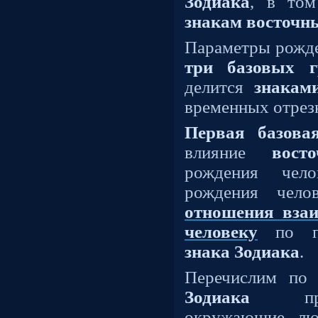
Зодиака
, в то
знакам
восточн
Параметры рожде
три базовых 
делится
знакам
временных отрез
Первая базова
влияние
вост
рождения чел
рождения чел
отношения вза
человеку
по пр
знака Зодиака
.
Перечислим по
Зодиака
проя
окружающие лю