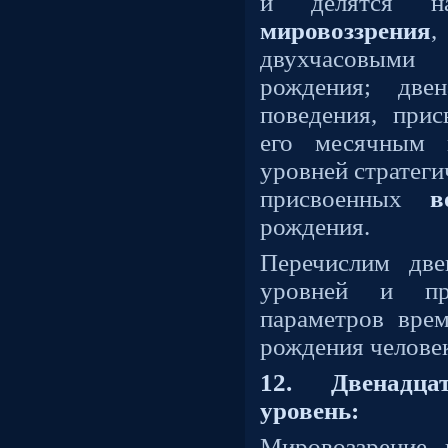
и делятся н
мировоззрения
двухчасовым
рождения; двен
поведения, при
его месячным в
уровней стратеги
присвоенных
в
рождения.
Перечислим две
уровней и пр
параметров врем
рождения челове
12. Двенадца
уровень:
Мировоззрение,