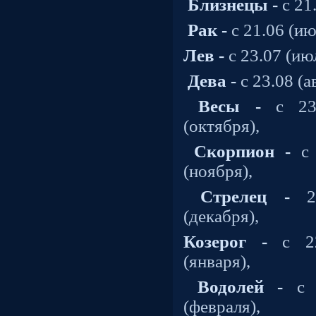
Близнецы -
с 21.
Рак -
с 21.06 (ию
Лев -
с 23.07 (июл
Дева -
с 23.08 (а
Весы -
с 23.
(октября),
Скорпион -
с 
(ноября),
Стрелец -
23
(декабря),
Козерог -
с 22
(января),
Водолей -
с 2
(февраля),