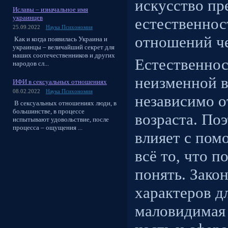
искусство пр
Иславы – изначальное имя
украинцев
естественно
25.09.2022
Наука Психономия
отношений че
Как и когда появилась Украина и
украинцы – величайший секрет для
наших соотечественников и других
Естественнос
народов сл...
неизменной в
ИФИ в сексуальных отношениях
08.02.2022
Наука Психономия
независимо о
В сексуальных отношениях люди, в
большинстве, в процессе
возраста. По
испытывают удовольствие, после
процесса – ощущения ...
влияет с пом
всё то, что п
понять. Зако
характеров д
маловидимая