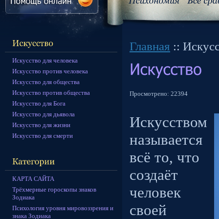
Главная
:: Искус
Искусство для человека
Искусство против человека
Искусство для общества
Искусство против общества
Просмотрено:
22394
Искусство для Бога
Искусство для дьявола
Искусством
Искусство для жизни
называется
Искусство для смерти
всё то, что
создаёт
КАРТА САЙТА
человек
Трёхмерные гороскопы знаков
Зодиака
своей
Психология уровня мировоззрения и
знака Зодиака