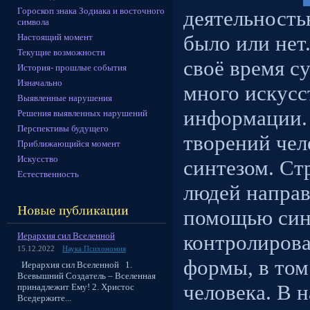
Гороскоп знака Зодиака и восточного
деятельность
символа
было или нет
Настоящий момент
Текущие возможности
своё время с
История- прошлые события
Изначально
много искусс
Выявленные нарушения
информации. 
Решения выявленных нарушений
Перспективы будущего
творений чел
Приближающийся момент
Искусство
синтезом. Ст
Естественность
людей направ
помощью синт
Иерархия сил Вселенной
контролиров
15.12.2022
Наука Психономия
формы, в том
Иерархия сил Вселенной 1.
Всевышний Создатель – Вселенная
человека. В 
принадлежит Ему! 2. Христос
Вседержите...