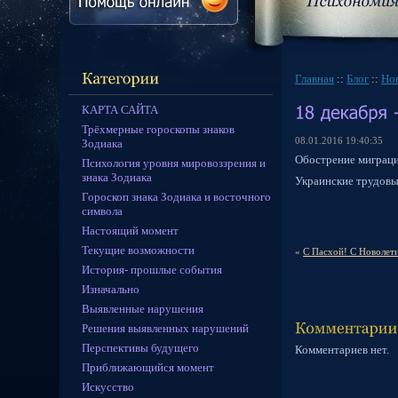
Главная
::
Блог
::
Но
КАРТА САЙТА
Трёхмерные гороскопы знаков
08.01.2016 19:40:35
Зодиака
Обострение миграци
Психология уровня мировоззрения и
знака Зодиака
Украинские трудовы
Гороскоп знака Зодиака и восточного
символа
Настоящий момент
Текущие возможности
«
С Пасхой! С Новолет
История- прошлые события
Изначально
Выявленные нарушения
Решения выявленных нарушений
Перспективы будущего
Комментариев нет.
Приближающийся момент
Искусство