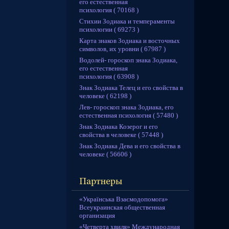
его естественная
психология ( 70168 )
Стихии Зодиака и темпераменты
психологии ( 69273 )
Карта знаков Зодиака и восточных
символов, их уровни ( 67987 )
Водолей- гороскоп знака Зодиака,
его естественная
психология ( 63908 )
Знак Зодиака Телец и его свойства в
человеке ( 62198 )
Лев- гороскоп знака Зодиака, его
естественная психология ( 57480 )
Знак Зодиака Козерог и его
свойства в человеке ( 57448 )
Знак Зодиака Дева и его свойства в
человеке ( 56606 )
«Українська Взаємодопомога»
Всеукраинская общественная
организация
«Четверта хвиля» Международная