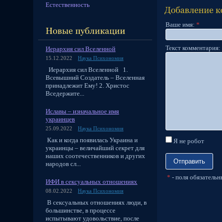
Естественность
Ваше имя:
*
Текст комментария
Иерархия сил Вселенной
15.12.2022
Наука Психономия
Иерархия сил Вселенной 1.
Всевышний Создатель – Вселенная
принадлежит Ему! 2. Христос
Вседержите...
Иславы – изначальное имя
украинцев
25.09.2022
Наука Психономия
Как и когда появилась Украина и
Я не робот
украинцы – величайший секрет для
наших соотечественников и других
народов сл...
*
- поля обязательн
ИФИ в сексуальных отношениях
08.02.2022
Наука Психономия
В сексуальных отношениях люди, в
большинстве, в процессе
испытывают удовольствие, после