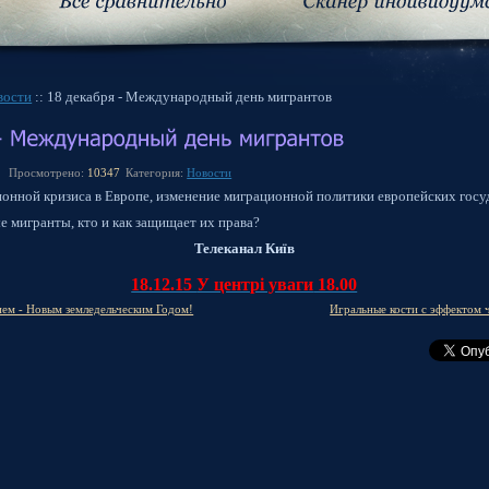
вости
:: 18 декабря - Международный день мигрантов
Просмотрено:
10347
Категория:
Новости
онной кризиса в Европе, изменение миграционной политики европейских госу
е мигранты, кто и как защищает их права?
Телеканал Київ
18.12.15
У центрі уваги
18.00
ием - Новым земледельческим Годом!
Игральные кости с эффектом 