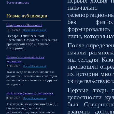
первых людях н
Естественность
изначаль
телепортационн
без физиоло
Иерархия сил Вселенной
формировались
15.12.2022
Наука Психономия
силы, которая на
Иерархия сил Вселенной 1.
Всевышний Создатель – Вселенная
После определе
принадлежит Ему! 2. Христос
Вседержите...
начали размножа
Иславы – изначальное имя
мы сегодня. Как
украинцев
произошли опред
25.09.2022
Наука Психономия
Как и когда появилась Украина и
их истории мног
украинцы – величайший секрет для
свидетельствуют
наших соотечественников и других
народов сл...
Первые люди, 
ИФИ в сексуальных отношениях
целостности ку
08.02.2022
Наука Психономия
был Совершене
В сексуальных отношениях люди, в
большинстве, в процессе
взаимно допол
испытывают удовольствие, после