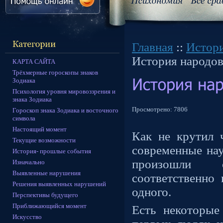
Главная
::
Истор
История народо
КАРТА САЙТА
Трёхмерные гороскопы знаков
Зодиака
Психология уровня мировоззрения и
знака Зодиака
Просмотрено:
7806
Гороскоп знака Зодиака и восточного
символа
Настоящий момент
Как не крутил ч
Текущие возможности
современные нау
История- прошлые события
произошли 
Изначально
Выявленные нарушения
соответственно
Решения выявленных нарушений
одного.
Перспективы будущего
Приближающийся момент
Есть некоторые
Искусство