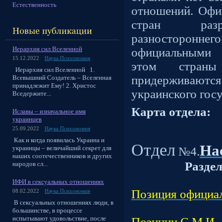
Естественность
отношений. Офи
стран разр
разносторонн
Иерархия сил Вселенной
официальными 
15.12.2022
Наука Психономия
этом страны
Иерархия сил Вселенной 1.
придерживаю
Всевышний Создатель – Вселенная
принадлежит Ему! 2. Христос
украинского госу
Вседержите...
Карта отдела:
Иславы – изначальное имя
украинцев
25.09.2022
Наука Психономия
Как и когда появилась Украина и
Отдел
На
украинцы – величайший секрет для
№4.
наших соотечественников и других
Разде
народов сл...
Подраз
ИФИ в сексуальных отношениях
Позиция официал
08.02.2022
Наука Психономия
В сексуальных отношениях люди, в
Подраз
большинстве, в процессе
испытывают удовольствие, после
Позиции С.М.И.