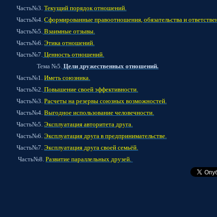
ь№3.
Текущий порядок отношений.
ь№4.
Сформированные правоотношения, обязательства и ответстве
ь№5.
Взаимные отзывы.
ь№6.
Этика отношений.
ь№7.
Ценность отношений.
а №5.
Цели дружественных отношений.
ь№1.
Иметь союзника.
ь№2.
Повышение своей эффективности.
ь№3.
Расчеты на резервы союзных возможностей.
ь№4.
Выгодное использование человечности.
ь№5.
Эксплуатация авторитета друга.
ь№6.
Эксплуатация друга в предпринимательстве.
ь№7.
Эксплуатация друга своей семьёй.
ь№8.
Развитие параллельных друзей.