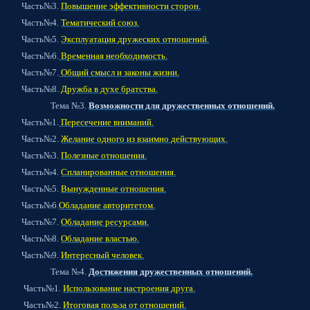
ь№3.
Повышение эффективности сторон.
ь№4.
Тематический союз.
ь№5.
Эксплуатация дружеских отношений.
ь№6.
Временная необходимость.
ь№7.
Общий смысл и законы жизни.
ь№8.
Дружба в духе братства.
а №3.
Возможности для дружественных отношений.
ь№1.
Пересечение вниманий.
ь№2.
Желание одного из взаимно действующих.
ь№3.
Полезные отношения.
ь№4.
Спланированные отношения.
ь№5.
Вынужденные отношения.
ь№6.
Обладание авторитетом.
ь№7.
Обладание ресурсами.
ь№8.
Обладание властью.
ь№9.
Интересный человек.
а №4.
Достижения дружественных отношений.
ь№1.
Использование настроения друга.
ь№2.
Итоговая польза от отношений.