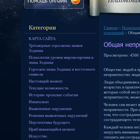
Главная
::
Психоном
отношений
:: Общая
КАРТА САЙТА
Трёхмерные гороскопы знаков
Зодиака
Просмотрено:
4560
Психология уровня мировоззрения и
знака Зодиака
Гороскоп знака Зодиака и восточного
Общество людей в п
символа
неприятностях люди
Настоящий момент
Люди объединялись 
возрастах и практич
Текущие возможности
которые собой несу
История- прошлые события
неприятности, може
Изначально
Человек сам может в
Выявленные нарушения
неприятности. При н
том, что сострадани
Решения выявленных нарушений
сострадающего чело
Перспективы будущего
Каждый человек нес
Приближающийся момент
нагрузить внимание 
Искусство
спешить им сострада