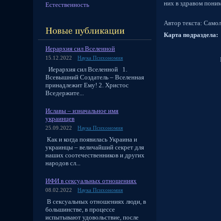
них в здравом пон
Естественность
Автор текста: Само
Карта подраздела:
Иерархия сил Вселенной
15.12.2022
Наука Психономия
Подраз
Иерархия сил Вселенной 1.
Тем
Всевышний Создатель – Вселенная
Част
принадлежит Ему! 2. Христос
Вседержите...
Част
Част
Иславы – изначальное имя
украинцев
Част
25.09.2022
Наука Психономия
Част
Как и когда появилась Украина и
Част
украинцы – величайший секрет для
Част
наших соотечественников и других
народов сл...
Част
Част
ИФИ в сексуальных отношениях
Тем
08.02.2022
Наука Психономия
В сексуальных отношениях люди, в
Част
большинстве, в процессе
Част
испытывают удовольствие, после