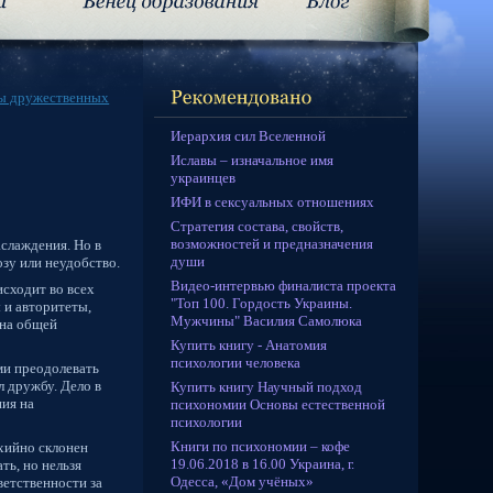
ы дружественных
Иерархия сил Вселенной
Иславы – изначальное имя
украинцев
ИФИ в сексуальных отношениях
Стратегия состава, свойств,
возможностей и предназначения
слаждения. Но в
души
зу или неудобство.
Видео-интервью финалиста проекта
сходит во всех
"Топ 100. Гордость Украины.
 и авторитеты,
Мужчины" Василия Самолюка
 на общей
Купить книгу - Анатомия
психологии человека
ми преодолевать
л дружбу. Дело в
Купить книгу Научный подход
ния на
психономии Основы естественной
психологии
Книги по психономии – кофе
хийно склонен
19.06.2018 в 16.00 Украина, г.
ть, но нельзя
Одесса, «Дом учёных»
ветственности за