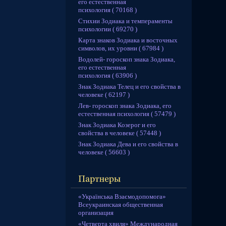
его естественная
психология ( 70168 )
Стихии Зодиака и темпераменты
психологии ( 69270 )
Карта знаков Зодиака и восточных
символов, их уровни ( 67984 )
Водолей- гороскоп знака Зодиака,
его естественная
психология ( 63906 )
Знак Зодиака Телец и его свойства в
человеке ( 62197 )
Лев- гороскоп знака Зодиака, его
естественная психология ( 57479 )
Знак Зодиака Козерог и его
свойства в человеке ( 57448 )
Знак Зодиака Дева и его свойства в
человеке ( 56603 )
«Українська Взаємодопомога»
Всеукраинская общественная
организация
«Четверта хвиля» Международная