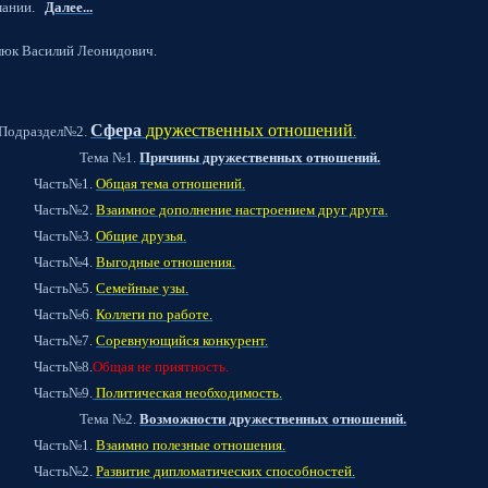
имании.
Далее...
люк Василий Леонидович.
Сфера
дружественных отношений
дел№2.
.
а №1.
Причины дружественных отношений.
ь№1.
Общая тема отношений.
ь№2.
Взаимное дополнение настроением друг друга.
ь№3.
Общие друзья.
ь№4.
Выгодные отношения.
ь№5.
Семейные узы.
ь№6.
Коллеги по работе.
ь№7.
Соревнующийся конкурент.
ь№8.
Общая не приятность.
ь№9.
Политическая необходимость.
а №2.
Возможности дружественных отношений.
ь№1.
Взаимно полезные отношения.
ь№2.
Развитие дипломатических способностей.