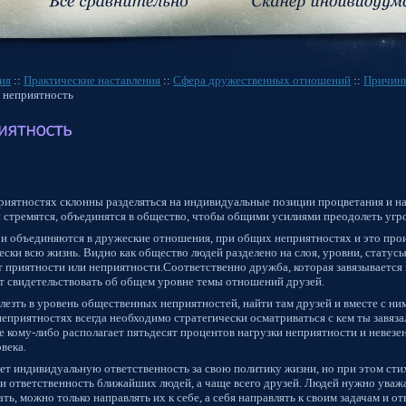
ия
::
Практические наставления
::
Сфера дружественных отношений
::
Причин
 неприятность
риятностях склонны разделяться на индивидуальные позиции процветания и на
 стремятся, объединятся в общество, чтобы общими усилиями преодолеть угро
и объединяются в дружеские отношения, при общих неприятностях и это прои
ески всю жизнь. Видно как общество людей разделено на слоя, уровни, статусы
т приятности или неприятности.Соответственно дружба, которая завязывается
т свидетельствовать об общем уровне темы отношений друзей.
лезть в уровень общественных неприятностей, найти там друзей и вместе с ни
еприятностях всегда необходимо стратегически осматриваться с кем ты завяза
е кому-либо располагает пятьдесят процентов нагрузки неприятности и невезе
века.
ет индивидуальную ответственность за свою политику жизни, но при этом сти
и ответственность ближайших людей, а чаще всего друзей. Людей нужно уважа
ть, можно только направлять их к себе, а себя направлять к своим задачам и от