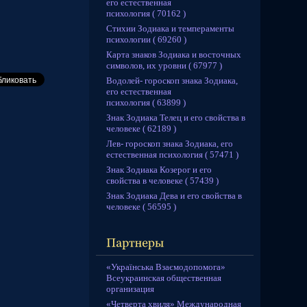
его естественная
психология ( 70162 )
Стихии Зодиака и темпераменты
психологии ( 69260 )
Карта знаков Зодиака и восточных
символов, их уровни ( 67977 )
Водолей- гороскоп знака Зодиака,
его естественная
психология ( 63899 )
Знак Зодиака Телец и его свойства в
человеке ( 62189 )
Лев- гороскоп знака Зодиака, его
естественная психология ( 57471 )
Знак Зодиака Козерог и его
свойства в человеке ( 57439 )
Знак Зодиака Дева и его свойства в
человеке ( 56595 )
«Українська Взаємодопомога»
Всеукраинская общественная
организация
«Четверта хвиля» Международная