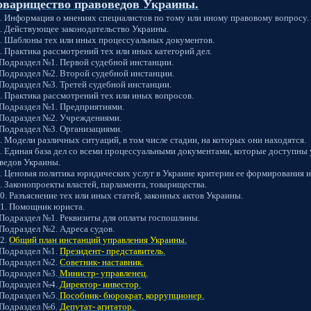
оварищество правоведов Украины.
 Информация о мнениях специалистов по тому или иному правовому вопросу.
 Действующее законодательство Украины.
 Шаблоны тех или иных процессуальных документов.
 Практика рассмотрений тех или иных категорий дел.
. Первой судебной инстанции.
. Второй судебной инстанции.
. Третей судебной инстанции.
 Практика рассмотрений тех или иных вопросов.
№1. Предприятиями.
№2. Учреждениями.
3. Организациями.
 Модели различных ситуаций, в том числе стадии, на которых они находятся.
 Единая база дел со всеми процессуальными документами, которые доступны
ведов Украины.
 Ценовая политика юридических услуг в Украине критерии ее формирования и
 Законопроекты властей, парламента, товарищества.
. Разъяснение тех или иных статей, законных актов Украины.
. Помощник юриста.
 Реквизиты для оплаты госпошлины.
2. Адреса судов.
2.
Общий план инстанций управления Украины.
ел №1.
Президент- представитель.
ел №2.
Советник- наставник.
ел №3.
Министр- управленец.
ел №4.
Директор- инвестор.
ел №5.
Пособник- бюрократ, коррупционер.
ел №6.
Депутат- агитатор.