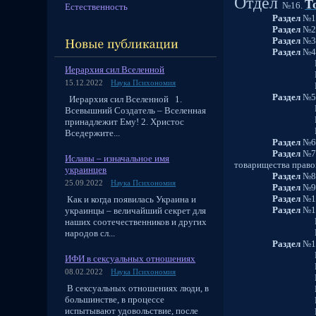
Отдел
Т
№16.
Естественность
Раздел
№1.
Раздел
№2.
Раздел
№3.
Раздел
№4.
Подраздел №1
Иерархия сил Вселенной
Подраздел №2
15.12.2022
Наука Психономия
Подраздел №3
Раздел
№5.
Иерархия сил Вселенной 1.
Подраздел 
Всевышний Создатель – Вселенная
Подраздел 
принадлежит Ему! 2. Христос
Подраздел №
Вседержите...
Раздел
№6.
Раздел
№7.
Иславы – изначальное имя
товарищества право
украинцев
Раздел
№8.
25.09.2022
Наука Психономия
Раздел
№9.
Раздел
№10
Как и когда появилась Украина и
Раздел
№11
украинцы – величайший секрет для
Подраздел №1.
наших соотечественников и других
Подраздел №
народов сл...
Раздел
№1
Подразд
ИФИ в сексуальных отношениях
Подразд
08.02.2022
Наука Психономия
Подразд
В сексуальных отношениях люди, в
Подразд
большинстве, в процессе
Подразд
испытывают удовольствие, после
Подразд