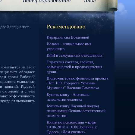
довой специалист-
Иерархия сил Вселенной
Иславы – изначальное имя
украинцев
ИФИ в сексуальных отношениях
Стратегия состава, свойств,
возможностей и предназначения
сновывается на свои
души
пециалист обладает
иром сроки. Рабочий
Видео-интервью финалиста проекта
пециалиста мышление
"Топ 100. Гордость Украины.
и занятий. Рядовой
Мужчины" Василия Самолюка
м он живёт и с чем
Купить книгу - Анатомия
ивают эффективность
психологии человека
 вынуждают выполнить
Купить книгу Научный подход
психономии Основы естественной
психологии
Книги по психономии – кофе
19.06.2018 в 16.00 Украина, г.
Одесса, «Дом учёных»