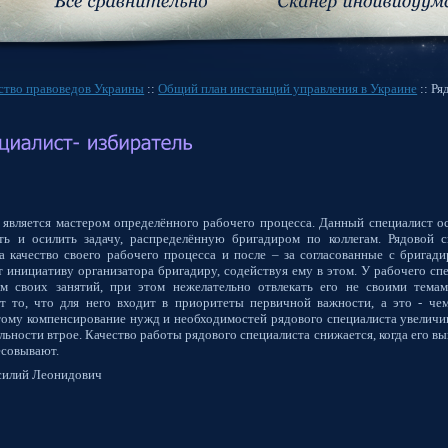
ство правоведов Украины
::
Общий план инстанций управления в Украине
:: Ря
 является мастером определённого рабочего процесса. Данный специалист о
ть и осилить задачу, распределённую бригадиром по коллегам. Рядовой с
а качество своего рабочего процесса и после – за согласованные с бригад
т инициативу организатора бригадиру, содействуя ему в этом. У рабочего с
ем своих занятий, при этом нежелательно отвлекать его не своими темам
ет то, что для него входит в приоритеты первичной важности, а это - че
тому компенсирование нужд и необходимостей рядового специалиста увелич
ельности втрое. Качество работы рядового специалиста снижается, когда его
ресовывают.
силий Леонидович