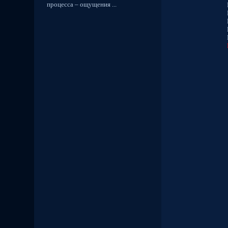
процесса – ощущения ...
Подразд
Подразд
Подразд
Подразд
Подразд