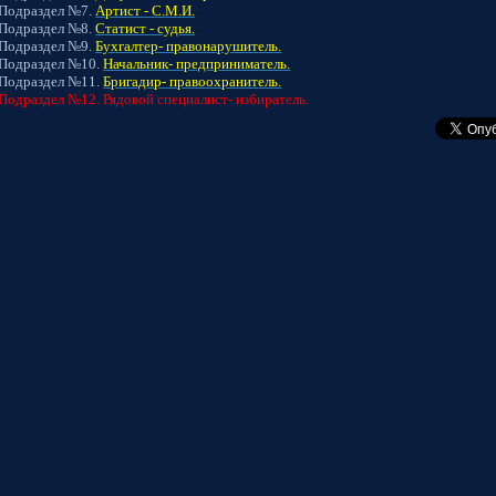
ел №7.
Артист - С.М.И.
ел №8.
Статист - судья.
ел №9.
Бухгалтер- правонарушитель.
ел №10.
Начальник- предприниматель.
ел №11.
Бригадир- правоохранитель.
Подраздел №12.
Рядовой специалист- избиратель.