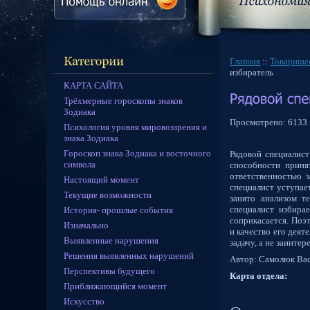
Главная
::
Товарище
избиратель
КАРТА САЙТА
Трёхмерные гороскопы знаков
Зодиака
Просмотрено:
6133
Психология уровня мировоззрения и
знака Зодиака
Гороскоп знака Зодиака и восточного
Рядовой специалист
символа
способности приня
ответственностью з
Настоящий момент
специалист уступае
Текущие возможности
занято анализом т
специалист избира
История- прошлые события
соприкасается. Поэ
Изначально
и качество его деят
Выявленные нарушения
задачу, а не заинте
Решения выявленных нарушений
Автор: Самолюк Ва
Перспективы будущего
Карта отдела:
Приближающийся момент
Искусство