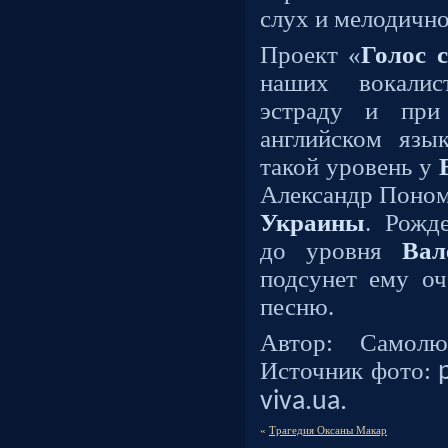
слух и мелодично
Проект «
Голос 
наших вокали
эстраду и при
английском язы
такой уровень у
Александр Поно
Украины
. Рожд
до уровня
Вал
подсунет ему о
песню.
Автор: Самолю
Источник фото:
viva.ua.
«
Трагедия Оксаны Макар