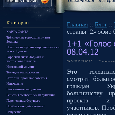
Главная
::
Блог
::
страны -2» эфир 
КАРТА САЙТА
Трёхмерные гороскопы знаков
Зодиака
Психология уровня мировоззрения и
знака Зодиака
Гороскоп знака Зодиака и
восточного символа
09.04.2012 21:00:00
Просмотрен
Настоящий момент
Это телевиз
Текущие возможности
смотрит большо
История- прошлые события
Изначально
граждан У
Выявленные нарушения
большинству нр
Решения выявленных нарушений
проекта и 
Перспективы будущего
участников. Про
Приближающийся момент
Искусство
организато