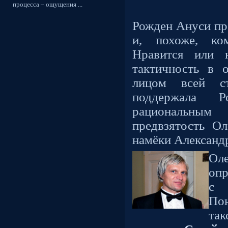
процесса – ощущения ...
Рожден Ануси про
и, похоже, ко
Нравится или н
тактичность в 
лицом всей с
поддержала 
рациональны
предвзятость О
намёки Александ
Ол
опр
с
По
та