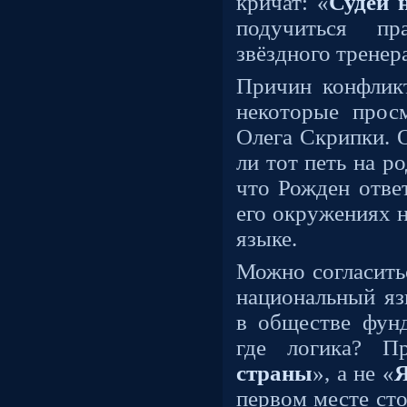
кричат: «
Судей 
подучиться п
звёздного тренер
Причин конфлик
некоторые прос
Олега Скрипки. 
ли тот петь на р
что Рожден ответ
его окружениях 
языке.
Можно согласить
национальный яз
в обществе фунд
где логика? Пр
страны
», а не «
Я
первом месте сто