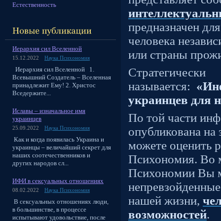
Естественность
интеллектуальн
предназначен для
человека независ
Иерархия сил Вселенной
или страны прож
15.12.2022
Наука Психономия
Иерархия сил Вселенной 1.
Стратегическ
Всевышний Создатель – Вселенная
называется:
«Ин
принадлежит Ему! 2. Христос
Вседержите...
украинцев для 
Иславы – изначальное имя
По той части инф
украинцев
опубликована на 
25.09.2022
Наука Психономия
Как и когда появилась Украина и
можете оценить р
украинцы – величайший секрет для
наших соотечественников и
Психономия. Во 
других народов сл...
Психономии Вы м
ИФИ в сексуальных отношениях
непревзойденные
08.02.2022
Наука Психономия
нашей жизни,
чел
В сексуальных отношениях люди,
в большинстве, в процессе
возможностей
.
испытывают удовольствие, после