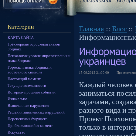
Главная
::
Блог
::
Информационные
КАРТА САЙТА
Трёхмерные гороскопы знаков
Зодиака
Психология уровня мировоззрения и
знака Зодиака
Гороскоп знака Зодиака и
восточного символа
15.09.2012 21:00:00
Просмотрен
Настоящий момент
Каждый человек 
Текущие возможности
заниматься поси
История- прошлые события
Изначально
задачами, создава
Выявленные нарушения
разного вида и п
Решения выявленных нарушений
Проект Психоном
Перспективы будущего
только в интерне
Приближающийся момент
Искусство
представляет соб