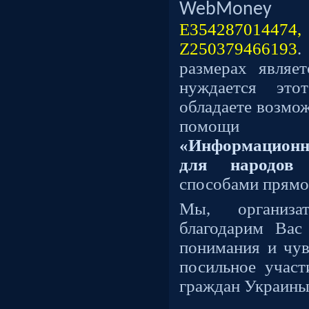
Web
Money
E3542870144
Z250379466193
.
размерах являе
нуждается эт
обладаете возмо
помощи р
«
Информационн
для народов
способами прямо 
Мы, организа
благодарим Вас
понимания и чу
посильное участ
граждан Украины