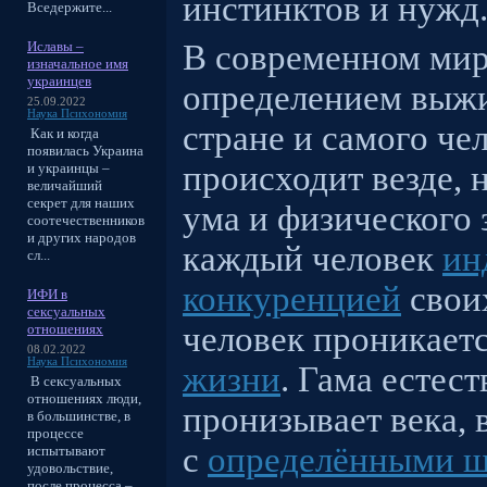
инстинктов и нужд
Вседержите...
Иславы –
В современном мир
изначальное имя
украинцев
определением выжи
25.09.2022
Наука Психономия
стране и самого че
Как и когда
появилась Украина
происходит везде, н
и украинцы –
величайший
секрет для наших
ума и физического 
соотечественников
и других народов
каждый человек
ин
сл...
конкуренцией
своих
ИФИ в
сексуальных
человек проникает
отношениях
08.02.2022
Наука Психономия
жизни
. Гама естес
В сексуальных
отношениях люди,
пронизывает века, 
в большинстве, в
процессе
с
определёнными ш
испытывают
удовольствие,
после процесса –