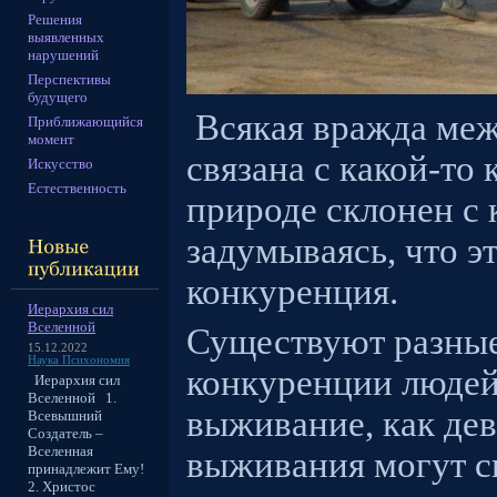
Решения
выявленных
нарушений
Перспективы
будущего
Всякая вражда меж
Приближающийся
момент
связана с какой-то
Искусство
Естественность
природе склонен с 
задумываясь, что э
конкуренция.
Иерархия сил
Вселенной
Существуют разные
15.12.2022
Наука Психономия
конкуренции людей
Иерархия сил
Вселенной 1.
выживание, как дев
Всевышний
Создатель –
Вселенная
выживания могут с
принадлежит Ему!
2. Христос