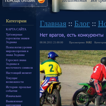
Главная
::
Блог
::
Н
КАРТА САЙТА
Трёхмерные
гороскопы знаков
Зодиака
08.06.2011 21:00:00
Просмотрено:
9182
Категори
Психология уровня
мировоззрения и
знака Зодиака
Гороскоп знака
Зодиака и
восточного символа
Настоящий момент
Текущие
возможности
История- прошлые
события
Изначально
Выявленные
нарушения