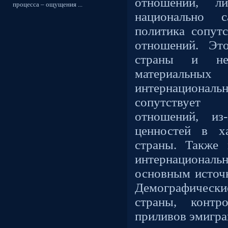
отношений, л
процесса – ощущения ...
национально с
политика сопут
отношений. Эт
страны и нео
материаль
интернациональ
сопутствует
отношений, из
ценностей в х
страны. Также
интернациональ
основным источн
Демографическ
страны, контр
приливов эмигр