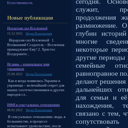
сегодня. Осно
Естественность
служит, пре
продолжения жи
размножение. 
Иерархия сил Вселенной
глубин истори
15.12.2022
Наука Психономия
многие сведе
Иерархия сил Вселенной 1.
Всевышний Создатель – Вселенная
некоторые пери
принадлежит Ему! 2. Христос
Вседержите...
другие периоды 
семейные отн
Иславы – изначальное имя
украинцев
равноправное по
25.09.2022
Наука Психономия
делают решения 
Как и когда появилась Украина и
украинцы – величайший секрет для
дальнейших от
наших соотечественников и других
народов сл...
для семьи и её
нахождения, т
ИФИ в сексуальных отношениях
08.02.2022
Наука Психономия
связано с тем, 
В сексуальных отношениях люди, в
сопутствова
большинстве, в процессе
испытывают удовольствие, после