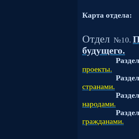
Карта отдела:
Отдел
П
№10.
будущего.
Разде
проекты.
Разде
странами.
Разде
народами.
Разде
гражданами.
Подраз
Подраз