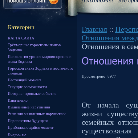
Главная
::
Персп
Отношения межд
КАРТА САЙТА
Отношения в сем
Трёхмерные гороскопы знаков
Зодиака
Психология уровня мировоззрения и
знака Зодиака
Гороскоп знака Зодиака и восточного
символа
Просмотрено:
8977
Настоящий момент
Текущие возможности
История- прошлые события
Изначально
От начала сущ
Выявленные нарушения
жизни существ
Решения выявленных нарушений
семейных отнош
Перспективы будущего
Приближающийся момент
существовани
Искусство