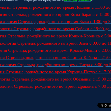
«
Венец образования
».
 в остальных 55 параграфах программы
логия Стрельца, рождённого во время Лошади с 11:00 до
огия
Стрельца,
рождённого во время Козы-Барана с 13:00 
ихология
Стрельца,
рождённого
во время Быка с 1:00 до 3
ология
Стрельца,
рождённого
во время Собаки с 19:00 до 
огия
Стрельца,
рождённого
во время Кошки-Кролика с 5:00
ихология
Стрельца,
рождённого
во время Змеи с 9:00 до 1
огия
Стрельца,
рождённого
во время Крысы-Мыши с 23:00
гия
Стрельца,
рождённого
во время Свиньи-Кабана с 21:00
ихология
Стрельца,
рождённого
во время Тигра с 3:00 до 
гия
Стрельца,
рождённого
во время Курицы-Петуха с 17:00
логия
Стрельца,
рождённого
во время Обезьяны с 15:00 д
ология
Стрельца,
рождённого во
время Дракона с 7:00 до