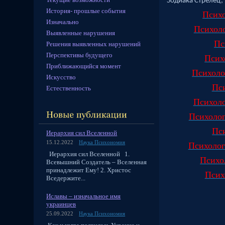
Зодиака Стрелец,
История- прошлые события
Психо
Изначально
Психол
Выявленные нарушения
Пс
Решения выявленных нарушений
Перспективы будущего
Псих
Приближающийся момент
Психол
Искусство
Пс
Естественность
Психол
Психоло
Пс
Иерархия сил Вселенной
15.12.2022
Наука Психономия
Психоло
Иерархия сил Вселенной 1.
Психо
Всевышний Создатель – Вселенная
принадлежит Ему! 2. Христос
Псих
Вседержите...
Иславы – изначальное имя
украинцев
25.09.2022
Наука Психономия