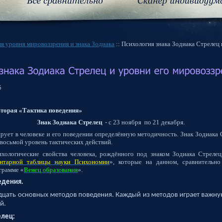
я уровня мировоззрения и знака Зодиака
:: Психология знака Зодиака Стрелец 
5
вторая «Тактика поведения»
Знак Зодиака Стрелец
- с 23 ноября
по 21 декабря.
рует в человеке и его поведении определённую методичность. Знак Зодиака 
 восьмой уровень тактических действий.
хологические свойства человека, рождённого под знаком Зодиака Стрелец
нтарной таблицы науки Психономии
», которые на данном, сравнительно
грамме «
Венец образования
».
едения.
дцать основных методов поведения. Каждый из методов играет важну
й.
елец: