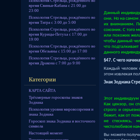
Психология Стрельца, рождённого во
время Свиньи-Кабана с 21:00 до
23:00
Данный индивидуу
Психология Стрельца, рождённого во
они. Но на самом
время Тигра с 3:00 до 5:00
их вниманием. П
Психология Стрельца, рождённого во
союзник. С того 
время Курицы-Петуха с 17:00 до
или похожих жела
19:00
чтобы данный чел
Психология Стрельца, рождённого во
что подталкивает
время Обезьяны с 15:00 до 17:00
данного индивиду
Психология Стрельца, рождённого во
§47. С чего начин
время Дракона с 7:00 до 9:00
Каждый человек 
этом извлекая по
Знак Зодиака Стр
КАРТА САЙТА
Трёхмерные гороскопы знаков
Этот индивидуум о
Зодиака
Как цензор, он с
Психология уровня мировоззрения и
строго и серьезно
знака Зодиака
бежит, как от по
Гороскоп знака Зодиака и восточного
не стесняясь, м
символа
честолюбивое на
Настоящий момент
Вы можете получи
Текущие возможности