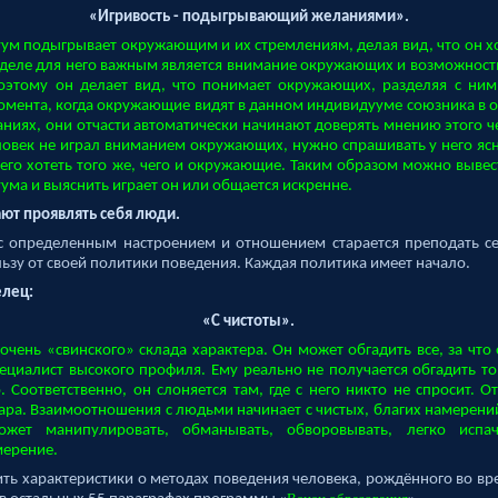
«Игривость - подыгрывающий желаниями».
м подыгрывает окружающим и их стремлениям, делая вид, что он хоч
 деле для него важным является внимание окружающих и возможнос
оэтому он делает вид, что понимает окружающих, разделяя с ним
момента, когда окружающие видят в данном индивидууме союзника в
ниях, они отчасти автоматически начинают доверять мнению этого че
овек не играл вниманием окружающих, нужно спрашивать у него яс
 его хотеть того же, чего и окружающие. Таким образом можно вывес
ума и выяснить играет он или общается искренне.
ают проявлять себя люди.
с определенным настроением и отношением старается преподать се
льзу от своей политики поведения. Каждая политика имеет начало.
елец:
«С чистоты».
чень «свинского» склада характера. Он может обгадить все, за что о
пециалист высокого профиля. Ему реально не получается обгадить то
. Соответственно, он слоняется там, где с него никто не спросит. О
жара. Взаимоотношения с людьми начинает с чистых, благих намерен
ожет манипулировать, обманывать, обворовывать, легко испач
мерение.
ть характеристики о методах поведения человека, рождённого во вр