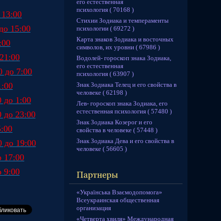
его естественная
психология ( 70168 )
 13:00
Стихии Зодиака и темпераменты
до 15:00
психологии ( 69272 )
Карта знаков Зодиака и восточных
:00
символов, их уровни ( 67986 )
21:00
Водолей- гороскоп знака Зодиака,
его естественная
 до 7:00
психология ( 63907 )
Знак Зодиака Телец и его свойства в
1:00
человеке ( 62198 )
 до 1:00
Лев- гороскоп знака Зодиака, его
естественная психология ( 57480 )
 до 23:00
Знак Зодиака Козерог и его
5:00
свойства в человеке ( 57448 )
Знак Зодиака Дева и его свойства в
 до 19:00
человеке ( 56605 )
о 17:00
 9:00
«Українська Взаємодопомога»
Всеукраинская общественная
организация
«Четверта хвиля» Международная