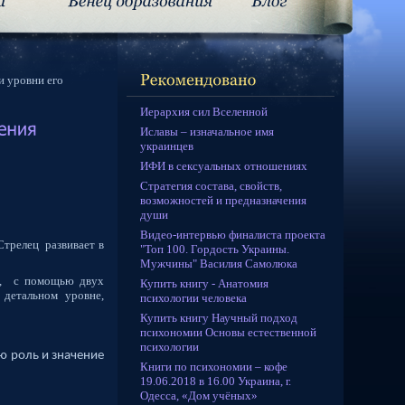
и уровни его
Иерархия сил Вселенной
Иславы – изначальное имя
украинцев
ИФИ в сексуальных отношениях
Стратегия состава, свойств,
возможностей и предназначения
души
Видео-интервью финалиста проекта
Стрелец
развивает в
"Топ 100. Гордость Украины.
Мужчины" Василия Самолюка
,
с помощью двух
Купить книгу - Анатомия
 детальном уровне,
психологии человека
Купить книгу Научный подход
психономии Основы естественной
психологии
ю роль и значение
Книги по психономии – кофе
19.06.2018 в 16.00 Украина, г.
Одесса, «Дом учёных»