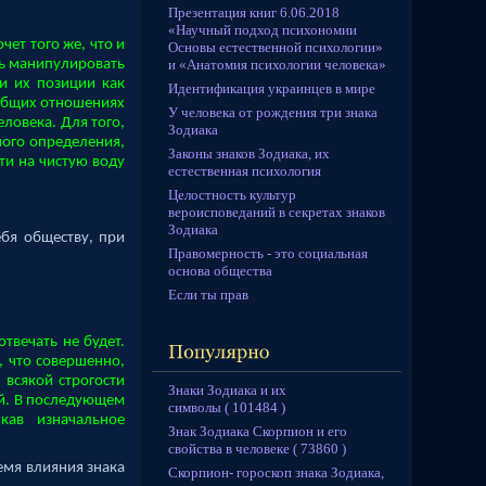
Презентация книг 6.06.2018
«Научный подход психономии
ет того же, что и
Основы естественной психологии»
и «Анатомия психологии человека»
ть манипулировать
и их позиции как
Идентификация украинцев в мире
 общих отношениях
У человека от рождения три знака
ловека. Для того,
Зодиака
ного определения,
Законы знаков Зодиака, их
ти на чистую воду
естественная психология
Целостность культур
вероисповеданий в секретах знаков
Зодиака
бя обществу, при
Правомерность - это социальная
основа общества
Если ты прав
твечать не будет.
, что совершенно,
т всякой строгости
Знаки Зодиака и их
ий. В последующем
символы ( 101484 )
кав изначальное
Знак Зодиака Скорпион и его
свойства в человеке ( 73860 )
емя влияния знака
Скорпион- гороскоп знака Зодиака,