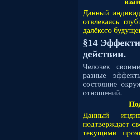
вза
Данный индивиду
отвлекаясь глу
далёкого будуще
§14 Эффекти
действии.
Человек своим
разные эффект
состояние окру
отношений.
По
Данный инди
подтверждает св
текущими проя