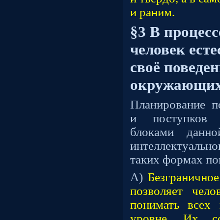
и раним.
§3 В процес
человек ест
своё поведе
окружающих
Планирование п
и поступков 
блоками данно
интеллектуальн
таких формах по
А)
Безграничное
позволяет чело
понимать всех
уровне. Их с