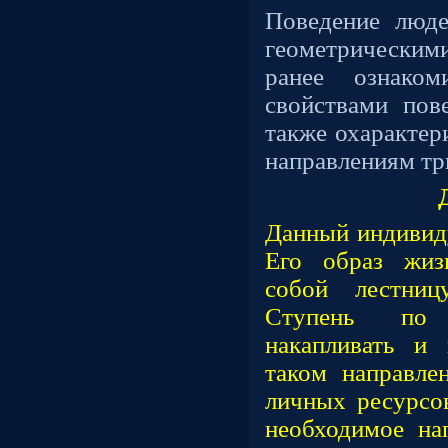
Поведение люде
геометрическими
ранее ознаком
свойствами по
также охарактер
направлениям тр
Данный индивид
Его образ жиз
собой лестниц
Ступень по 
накапливать и
таком направле
личных ресурсов
необходимое нап