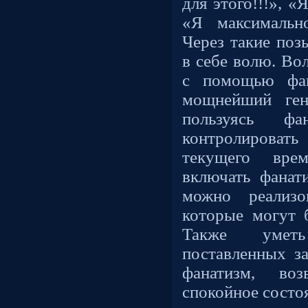
для этого!!!», 
«Я максимальн
Через такие по
в себе волю. Во
с помощью фан
мощнейший ген
пользуясь ф
контролироват
текущего вре
включать фанат
можно реализо
которые могут 
Также умет
поставленных з
фанатизм, во
спокойное состо