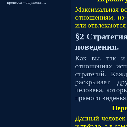
процесса – ощущения ...
Максимальная в
отношениям, из-
или отвлекаются
§2 Стратеги
поведения.
Как вы, так и
отношениях исп
стратегий. Каж
раскрывает др
человека, котор
прямого виденья
Перв
Данный человек 
и твёрдо, а в са