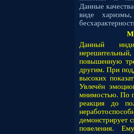
Данные качества
виде харизмы,
бесхарактерност
М
Данный инди
нерешительн
повышенную тре
другим. При под
высоких показат
Увлечён эмоцио
мнимостью. По п
реакция до по
неработоспосо
демонстрирует с
повеления. Ем