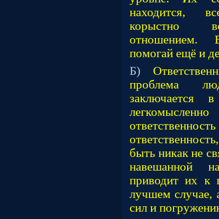
находится, вс
корыстно во
отношением. 
помогай ещё и д
Б)
Ответствен
проблема лю
заключается 
легкомысле
ответственнос
ответственност
быть никак не св
навешанной на
приводит их к п
лучшем случае, 
сил и погружени