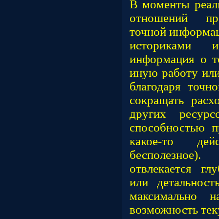
В моменты реали
отношений про
точной информац
историками 
информация о т
иную работу или
благодаря точ
сокращать расх
других ресурс
способностью 
какое-то де
бесполезное)
отвлекается г
или детальнос
максимально н
возможность тек