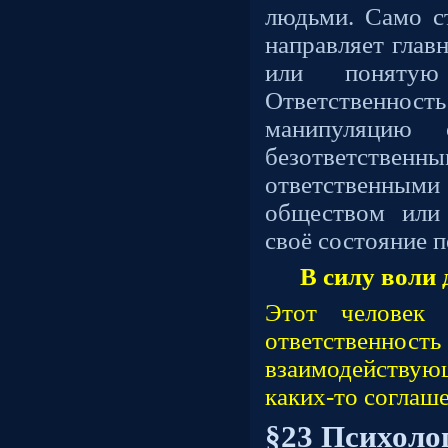
людьми. Само ст
направляет глав
или понятую
Ответственност
манипуляцию 
безответствен
ответственными
обществом или
своё состояние п
В силу воли 
Этот человек 
ответств
взаимодейству
каких-то соглаш
§23 Психоло