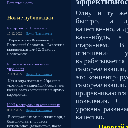
эффективнос
Естественность
Одну и ту же 
быстро, а д
качественно, а д
Иерархия сил Вселенной
15.12.2022
Наука Психономия
как-нибудь, 
Иерархия сил Вселенной 1.
старанием. В
Всевышний Создатель – Вселенная
принадлежит Ему! 2. Христос
отношений 
Вседержите...
вырабатываетс
Иславы – изначальное имя
самореализации,
украинцев
25.09.2022
Наука Психономия
это концентриру
Как и когда появилась Украина и
самореализа
украинцы – величайший секрет для
наших соотечественников и других
приравниваются
народов сл...
поведения. С 
ИФИ в сексуальных отношениях
уровень развива
08.02.2022
Наука Психономия
качество.
В сексуальных отношениях люди, в
большинстве, в процессе
Первый у
испытывают удовольствие, после