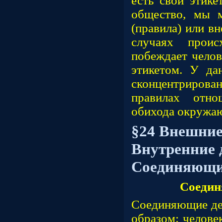
есть свой этике
общество, мы 
(правила) или вн
случаях проис
побеждает челов
этикетом. У да
сконцентриров
правилах отн
обихода окружа
§24 Внешние
Внутренние 
Соединяющие
Соедин
Соединяющие де
образом: челове