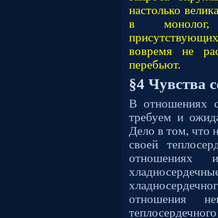
настолько велик
в монолог,
присутствую
вовремя не ра
перебьют.
§4 Чувства с
В отношениях 
требуем и ожид
Дело в том, что
своей теплосе
отношениях 
хладносерде
хладносерде
отношения н
теплосердечного