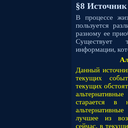
§8 Источник
В процессе жи
пользуется раз
разному ее прио
Существует 
информации, кот
Ал
Данный источни
текущих собы
текущих обстоят
альтернативны
старается в н
альтернативные
лучшее из воз
сейчас, в текущ