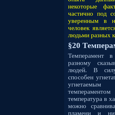
некоторые фак
частично под с
уверенным в н
человек являет
людьми разных к
§20 Темпера
Темперамент в
разному сказы
людей. В силу
способен угнета
угнетаемым
темпераментом
температура в х
можно сравнив
пламени и низ