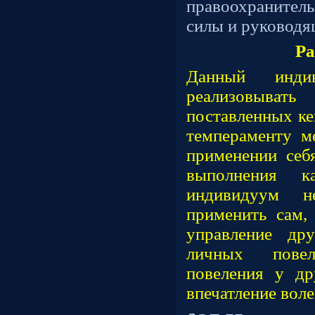
правоохранител
силы и руководя
Ра
Данный инди
реализовыва
поставленных ке
темпераменту м
применении себ
выполнения к
индивидуум 
применить сам,
управление др
личных пове
повеления у др
впечатление вол