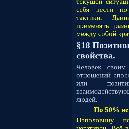
текущей ситуаци
себя вести по
тактики. Дан
применять разн
между собой кр
§18 Позитив
свойства.
Человек своим
отношений спосо
или позит
взаимодейств
людей.
По 50% не
Наполовину п
негативен. Всё 