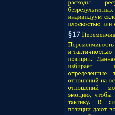
расходы ре
безрезульта
индивидуум скло
плоскостью или 
§17
Переменчив
Переменчивость
и тактичностью 
позиции. Данна
избирает и
определенные 
отношений на ос
отношений мо
эмоцию, чтобы 
тактику. В си
позиции дают во