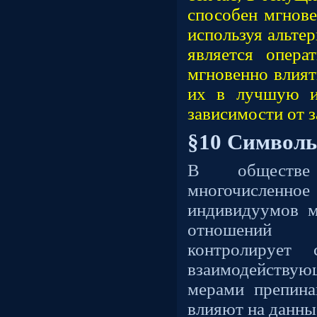
способен мгнове
используя альте
является опера
мгновенно влият
их в лучшую и
зависимости от з
§10 Символы
В обществе
многочислен
индивидуумов м
отношений 
контролируе
взаимодейст
мерами препин
влияют на данны