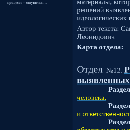
материалы, кото
процесса – ощущения ...
решений выявле
идеологических 
Автор текста: С
Леонидович
Карта отдела:
Отдел
Р
№12.
выявленных
Разде
человека.
Разде
и ответственност
Разде
обязательства и 