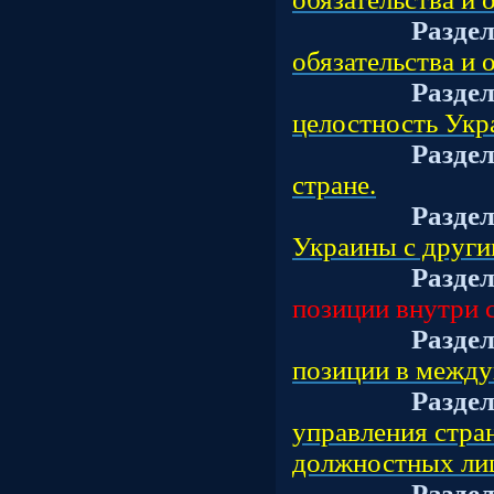
Разде
обязательства и 
Разде
целостность Укр
Разде
стране.
Разде
Украины с други
Разде
позиции внутри 
Разде
позиции в между
Разде
управления стра
должностных ли
Разде