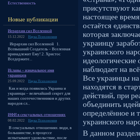
Естественность
присутствуют ка
настоящее время
остаётся единств
Иерархия сил Вселенной
которая заключае
15.12.2022
Наука Психономия
украинцу зарабо
Иерархия сил Вселенной 1.
Всевышний Создатель – Вселенная
украинского наро
принадлежит Ему! 2. Христос
идеологические 
Вседержите...
наблюдает на всё
Иславы – изначальное имя
украинцев
Все украинцы на
25.09.2022
Наука Психономия
находятся в стар
Как и когда появилась Украина и
украинцы – величайший секрет для
действий, при р
наших соотечественников и других
объединить идей
народов сл...
определённое и 
ИФИ в сексуальных отношениях
украинского наро
08.02.2022
Наука Психономия
В сексуальных отношениях люди, в
В данном разделе
большинстве, в процессе
испытывают удовольствие, после