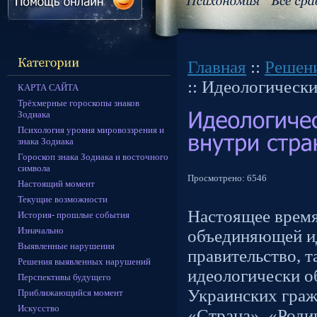
Главная
::
Решен
:: Идеологическ
КАРТА САЙТА
Трёхмерные гороскопы знаков
Зодиака
Психология уровня мировоззрения и
знака Зодиака
Гороскоп знака Зодиака и восточного
символа
Просмотрено:
6546
Настоящий момент
Текущие возможности
Настоящее время
История- прошлые события
Изначально
объединяющей и
Выявленные нарушения
правительство, т
Решения выявленных нарушений
идеологически о
Перспективы будущего
Украинских граж
Приближающийся момент
Искусство
«Страна», «Роди