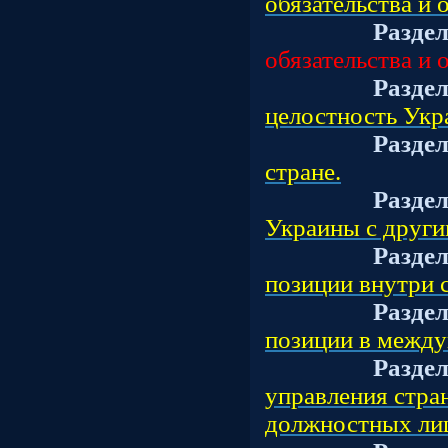
обязательства и 
Разде
обязательства и 
Разде
целостность Укр
Разде
стране.
Разде
Украины с други
Разде
позиции внутри 
Разде
позиции в между
Разде
управления стра
должностных ли