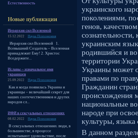
От культуры укр
Естественность
украинского нар
поколениями, по
генов, качество
Иерархия сил Вселенной
сознательности, 
15.12.2022
Наука Психономия
украинским язык
Иерархия сил Вселенной 1.
Всевышний Создатель – Вселенная
родившийся и во
принадлежит Ему! 2. Христос
Вседержите...
территории Укра
Украины может 
Иславы – изначальное имя
украинцев
правами по праву
25.09.2022
Наука Психономия
Гражданин стран
Как и когда появилась Украина и
украинцы – величайший секрет для
происхождения 
наших соотечественников и других
народов сл...
национальные во
народе при осво
ИФИ в сексуальных отношениях
08.02.2022
Наука Психономия
культуры, языка
В сексуальных отношениях люди, в
В данном разделе
большинстве, в процессе
испытывают удовольствие, после