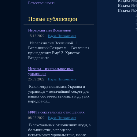
Раздел
№3
Естественность
Раздел
№4
Раздел
№5
Подразд
Подразд
Подразд
Подразд
Иерархия сил Вселенной
15.12.2022
Наука Психономия
Иерархия сил Вселенной 1.
Всевышний Создатель – Вселенная
принадлежит Ему! 2. Христос
Вседержите...
Иславы – изначальное имя
украинцев
25.09.2022
Наука Психономия
Как и когда появилась Украина и
украинцы – величайший секрет для
наших соотечественников и других
народов сл...
ИФИ в сексуальных отношениях
08.02.2022
Наука Психономия
В сексуальных отношениях люди, в
большинстве, в процессе
испытывают удовольствие, после