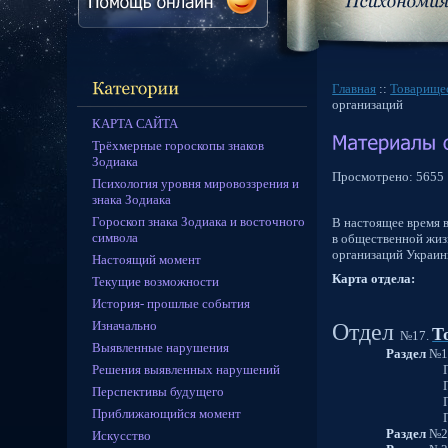
Главная
::
Товарище
организаций
КАРТА САЙТА
Трёхмерные гороскопы знаков
Зодиака
Просмотрено:
5655
Психология уровня мировоззрения и
знака Зодиака
Гороскоп знака Зодиака и восточного
В настоящее время 
символа
в общественной жиз
организаций Украин
Настоящий момент
Карта отдела:
Текущие возможности
История- прошлые события
Изначально
Отдел
Т
№17.
Выявленные нарушения
Раздел
№1
Решения выявленных нарушений
Подразд
Подразд
Перспективы будущего
Подразд
Приближающийся момент
Подразд
Раздел
№2
Искусство