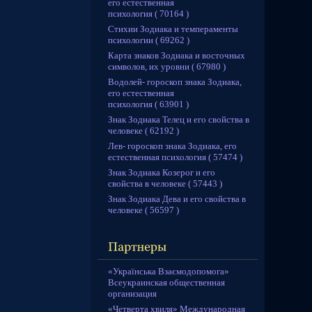
его естественная
психология ( 70164 )
Стихии Зодиака и темпераменты
психологии ( 69262 )
Карта знаков Зодиака и восточных
символов, их уровни ( 67980 )
Водолей- гороскоп знака Зодиака,
его естественная
психология ( 63901 )
Знак Зодиака Телец и его свойства в
человеке ( 62192 )
Лев- гороскоп знака Зодиака, его
естественная психология ( 57474 )
Знак Зодиака Козерог и его
свойства в человеке ( 57443 )
Знак Зодиака Дева и его свойства в
человеке ( 56597 )
«Українська Взаємодопомога»
Всеукраинская общественная
организация
«Четверта хвиля» Международная