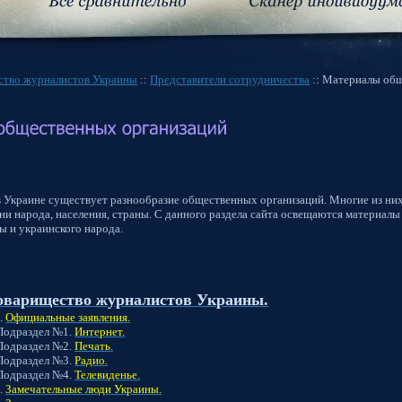
ство журналистов Украины
::
Представители сотрудничества
:: Материалы об
в Украине существует разнообразие общественных организаций. Многие из ни
ни народа, населения, страны. С данного раздела сайта освещаются материал
ы и украинского народа.
оварищество журналистов Украины.
.
Официальные заявления.
ел №1.
Интернет.
ел №2.
Печать.
ел №3.
Радио.
ел №4.
Телевиденье.
.
Замечательные люди Украины.