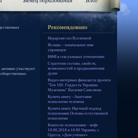
щественных
Иерархия сил Вселенной
Иславы – изначальное имя
украинцев
ИФИ в сексуальных отношениях
Стратегия состава, свойств,
возможностей и предназначения
х активно участвуют
души
ы общественных
Видео-интервью финалиста проекта
"Топ 100. Гордость Украины.
Мужчины" Василия Самолюка
Купить книгу - Анатомия
психологии человека
Купить книгу Научный подход
психономии Основы естественной
психологии
Книги по психономии – кофе
19.06.2018 в 16.00 Украина, г.
Одесса, «Дом учёных»