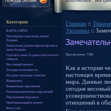
Главная
::
Товар
Украины
:: Заме
КАРТА САЙТА
Трёхмерные гороскопы знаков
Зодиака
Психология уровня мировоззрения и
знака Зодиака
Просмотрено:
7396
Гороскоп знака Зодиака и восточного
символа
Настоящий момент
Как в истории че
Текущие возможности
настоящее время
История- прошлые события
мира. Данные лю
Изначально
Выявленные нарушения
сегодня весомый 
Решения выявленных нарушений
усовершенствова
Перспективы будущего
отношений в общ
Приближающийся момент
Искусство