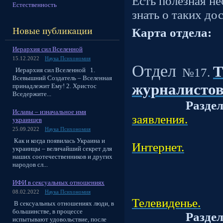
Есть полезная н
Естественность
знать о таких до
Карта отдела:
Иерархия сил Вселенной
15.12.2022
Наука Психономия
Отдел
Т
№17.
Иерархия сил Вселенной 1.
Всевышний Создатель – Вселенная
журналистов
принадлежит Ему! 2. Христос
Вседержите...
Разде
Иславы – изначальное имя
заявления.
украинцев
25.09.2022
Наука Психономия
Подраз
Как и когда появилась Украина и
Интернет.
украинцы – величайший секрет для
наших соотечественников и других
Подраз
народов сл...
Подраз
ИФИ в сексуальных отношениях
Подраз
08.02.2022
Наука Психономия
Телевиденье.
В сексуальных отношениях люди, в
большинстве, в процессе
Разде
испытывают удовольствие, после