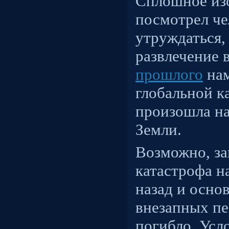
Сплошное изо
посмотрел че
утруждаться, 
развлечение 
прошлого
нам
глобальной к
произошла на
Земли.
Возможно, за
катастрофа н
назад и осно
внезапных п
погибло. Усл