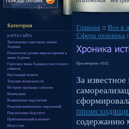
Главная
::
Все в 
Сфера человека
:
КАРТА САЙТА
Трёхмерные гороскопы знаков
Зодиака
Психология уровня мировоззрения и
знака Зодиака
Просмотрено:
6332
Гороскоп знака Зодиака и восточного
символа
Настоящий момент
За известное
Текущие возможности
История- прошлые события
самореализац
Изначально
сформировал
Выявленные нарушения
Решения выявленных нарушений
происходящи
Перспективы будущего
содержанию 
Приближающийся момент
Искусство