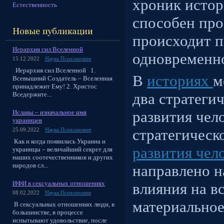
хроник истор
Естественность
способен про
происходит п
Иерархия сил Вселенной
одновременн
15.12.2022
Наука Психономия
Иерархия сил Вселенной 1.
В
историях
м
Всевышний Создатель – Вселенная
принадлежит Ему! 2. Христос
два стратеги
Вседержите...
развития чел
Иславы – изначальное имя
украинцев
стратегическ
25.09.2022
Наука Психономия
Как и когда появилась Украина и
развития чел
украинцы – величайший секрет для
наших соотечественников и других
народов сл...
направлено н
ИФИ в сексуальных отношениях
влияния на в
08.02.2022
Наука Психономия
материальное
В сексуальных отношениях люди, в
большинстве, в процессе
испытывают удовольствие, после