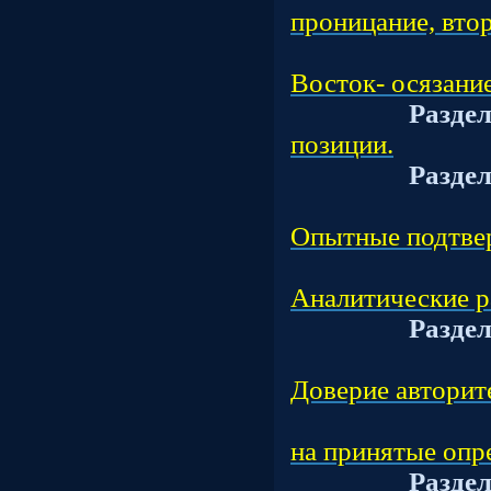
проницание, вто
Подраз
Восток- осязани
Разде
позиции.
Разде
Подра
Опытные подтве
Подраз
Аналитические р
Разде
Подраз
Доверие авторит
Подраз
на принятые опр
Разде