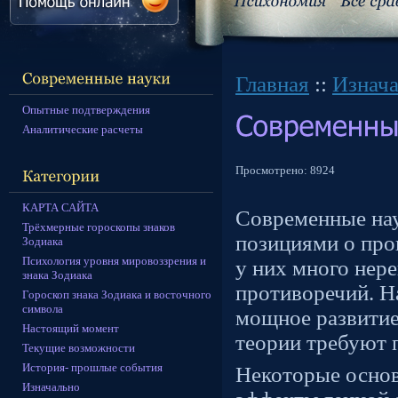
Главная
::
Изнач
Опытные подтверждения
Аналитические расчеты
Просмотрено:
8924
КАРТА САЙТА
Современные на
Трёхмерные гороскопы знаков
позициями о про
Зодиака
Психология уровня мировоззрения и
у них много нер
знака Зодиака
противоречий. Н
Гороскоп знака Зодиака и восточного
символа
мощное развитие
Настоящий момент
теории требуют 
Текущие возможности
История- прошлые события
Некоторые основ
Изначально