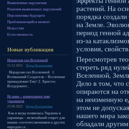
эффекты генной 
Выявленные нарушения
растений. На ос
Решения выявленных нарушений
порядка создали
Перспективы будущего
Приближающийся момент
на Земле. Эволю
Искусство
период генной а
Естественность
из-за катаклизм
условия, свойст
Пересмотрев те
Иерархия сил Вселенной
стереть ряд нуле
15.12.2022
Наука Психономия
Иерархия сил Вселенной 1.
Вселенной, Земли
Всевышний Создатель – Вселенная
принадлежит Ему! 2. Христос
Дело в том, что
Вседержите...
опираются на от
Иславы – изначальное имя
на неизменную е
украинцев
этом не допуская
25.09.2022
Наука Психономия
Как и когда появилась Украина и
нашего мира зак
украинцы – величайший секрет для
обладали другим
наших соотечественников и других
народов сл...