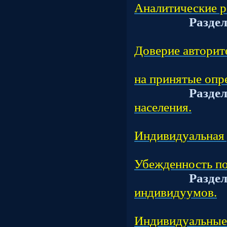
Аналитические р
Разде
Подраз
Доверие авторит
Подраз
на принятые опр
Разде
населения.
Подраз
Индивидуальная 
Подраз
Убежденность по
Разде
индивидуумов.
Подраз
Индивидуальные 