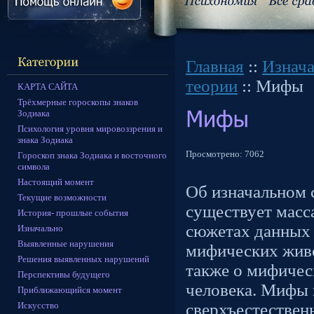
Главная
::
Изнач
теории
:: Мифы
КАРТА САЙТА
Трёхмерные гороскопы знаков
Зодиака
Психология уровня мировоззрения и
знака Зодиака
Просмотрено:
7062
Гороскоп знака Зодиака и восточного
символа
Настоящий момент
Об изначальном 
Текущие возможности
существует масс
История- прошлые события
сюжетах данных 
Изначально
Выявленные нарушения
мифических жив
Решения выявленных нарушений
также о мифичес
Перспективы будущего
человека. Мифы 
Приближающийся момент
Искусство
сверхъестестве