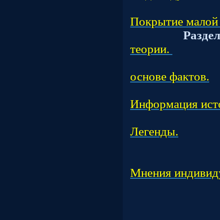
Подраз
Покрытие малой 
Разде
теории.
Подраз
основе фактов.
Подраз
Информация ист
Подраз
Легенды.
Подраз
Подраз
Мнения индивид