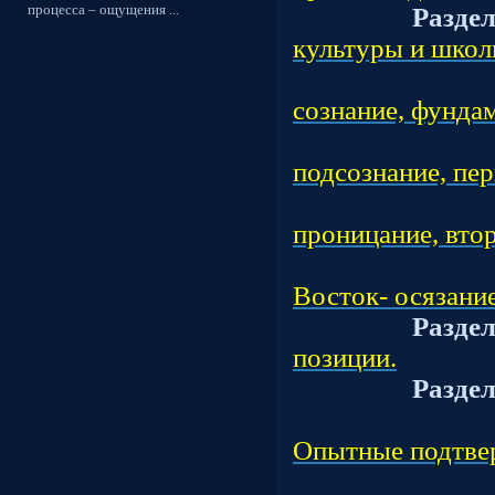
процесса – ощущения ...
Разде
культуры и школ
Подраз
сознание, фунда
Подраз
подсознание, 
Подраз
проницание, вто
Подраз
Восток- осязани
Разде
позиции.
Разде
Подра
Опытные подтве
Подраз