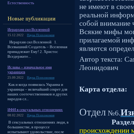
Естественность
не имеют в свое
реальной информ
собой внимание ч
Иерархия сил Вселенной
Всякие мифы мог
15.12.2022
Наука Психономия
прилагаемой инф
Иерархия сил Вселенной 1.
является определ
Всевышний Создатель – Вселенная
принадлежит Ему! 2. Христос
Вседержите...
Автор текста: С
Леонидович
Иславы – изначальное имя
украинцев
25.09.2022
Наука Психономия
Как и когда появилась Украина и
Карта отдела:
украинцы – величайший секрет для
наших соотечественников и других
народов сл...
Отдел
Из
ИФИ в сексуальных отношениях
№6.
08.02.2022
Наука Психономия
Разде
В сексуальных отношениях люди, в
большинстве, в процессе
происхождении 
испытывают удовольствие, после