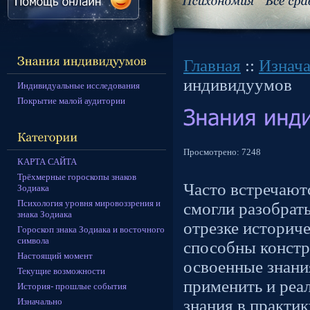
Главная
::
Изнач
индивидуумов
Индивидуальные исследования
Покрытие малой аудитории
Просмотрено:
7248
КАРТА САЙТА
Трёхмерные гороскопы знаков
Часто встречают
Зодиака
Психология уровня мировоззрения и
смогли разобрат
знака Зодиака
отрезке историч
Гороскоп знака Зодиака и восточного
символа
способны констр
Настоящий момент
освоенные знани
Текущие возможности
применить и реа
История- прошлые события
Изначально
знания в практи