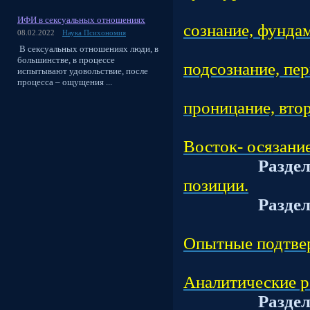
Подраз
ИФИ в сексуальных отношениях
сознание, фунда
08.02.2022
Наука Психономия
Подраз
В сексуальных отношениях люди, в
большинстве, в процессе
подсознание, 
испытывают удовольствие, после
процесса – ощущения ...
Подраз
проницание, вто
Подраз
Восток- осязани
Разде
позиции.
Разде
Подра
Опытные подтве
Подраз
Аналитические р
Разде