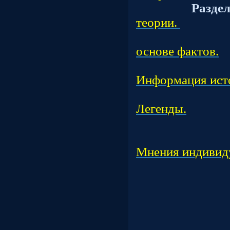
Разде
теории.
Подраз
основе фактов.
Подраз
Информация ист
Подраз
Легенды.
Подраз
Подраз
Мнения индивид