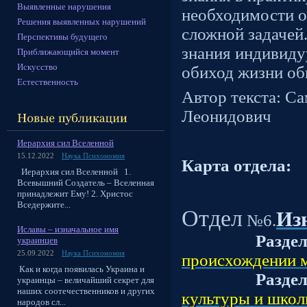
Выявленные нарушения
необходимости о
Решения выявленных нарушений
сложной задачей
Перспективы будущего
знания индивиду
Приближающийся момент
Искусство
обиход жизни о
Естественность
Автор текста: С
Леонидович
Иерархия сил Вселенной
15.12.2022
Наука Психономия
Карта отдела:
Иерархия сил Вселенной 1.
Всевышний Создатель – Вселенная
принадлежит Ему! 2. Христос
Вседержите...
Отдел
Из
№6.
Иславы – изначальное имя
Разде
украинцев
25.09.2022
Наука Психономия
происхождении 
Как и когда появилась Украина и
Разде
украинцы – величайший секрет для
наших соотечественников и других
культуры и школ
народов сл...