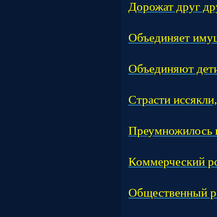
Дорожат друг др
Час
Объединяет иму
Час
Объединяют дети
Час
Страсти иссякли
Час
Преумножилось 
Час
Коммерческий ро
Час
Общественный р
Час