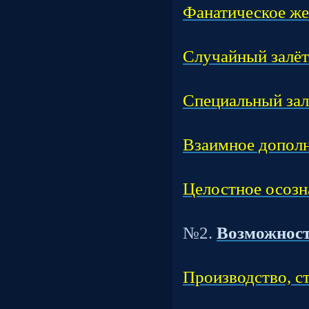
Фанатическое же
Час
Случайный залёт
Час
Специальный зал
Час
Взаимное дополн
Час
Целостное осозн
Т
№2.
Возможност
Час
Производство, с
Час