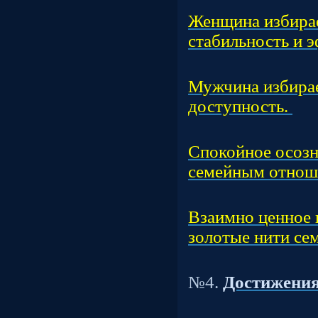
Час
Женщина избирае
стабильность и 
Час
Мужчина избирае
доступность.
Час
Спокойное осозн
семейным отнош
Час
Взаимно ценное 
золотые нити сем
Т
№4.
Достижения
Час