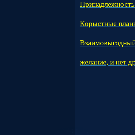
Принадлежность 
Час
Корыстные план
Час
Взаимовыгодный
Час
желание, и нет д