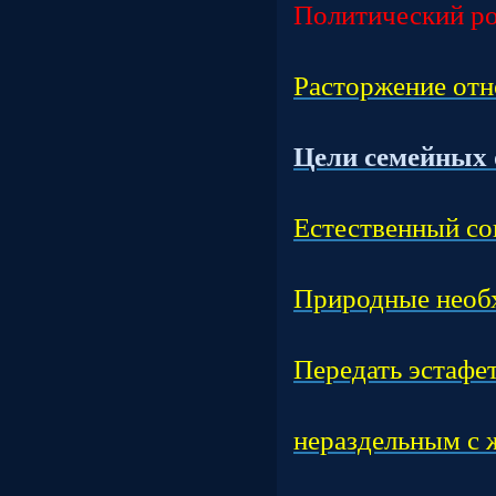
Политический ро
Час
Расторжение от
Тем
Цели семейных 
Час
Естественный со
Час
Природные необ
Час
Передать эстафет
Час
нераздельным с 
Час