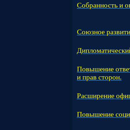
Собранность и о
Час
Союзное развити
Час
Дипломатический
Час
Повышение ответ
и прав сторон.
Час
Расширение офиц
Час
Повышение соци
Час