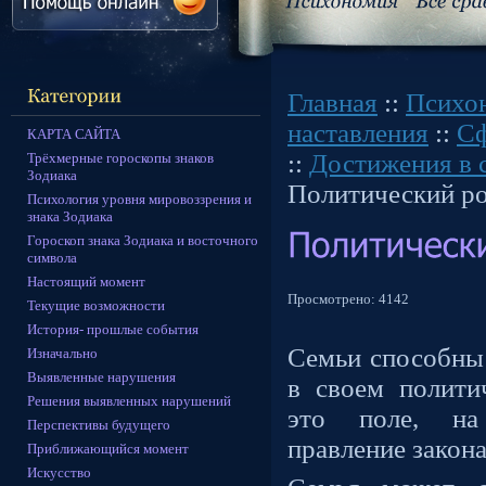
Главная
::
Психо
наставления
::
Сф
КАРТА САЙТА
::
Достижения в 
Трёхмерные гороскопы знаков
Зодиака
Политический р
Психология уровня мировоззрения и
знака Зодиака
Гороскоп знака Зодиака и восточного
символа
Настоящий момент
Просмотрено:
4142
Текущие возможности
История- прошлые события
Семьи способны 
Изначально
Выявленные нарушения
в своем полити
Решения выявленных нарушений
это поле, на
Перспективы будущего
правление закон
Приближающийся момент
Искусство