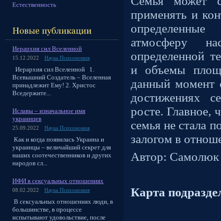
Семья может с
Естественность
применять и кон
определенны
атмосферу н
Иерархия сил Вселенной
определенной те
15.12.2022
Наука Психономия
и объемы площ
Иерархия сил Вселенной 1.
Всевышний Создатель – Вселенная
данный момент с
принадлежит Ему! 2. Христос
Вседержите...
достижениях с
росте. Главное, 
Иславы – изначальное имя
украинцев
семья не стала 
25.09.2022
Наука Психономия
залогом в отнош
Как и когда появилась Украина и
украинцы – величайший секрет для
Автор: Самолюк
наших соотечественников и других
народов сл...
ИФИ в сексуальных отношениях
Карта подразде
08.02.2022
Наука Психономия
В сексуальных отношениях люди, в
большинстве, в процессе
испытывают удовольствие, после