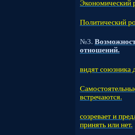
Экономический р
Час
Политический ро
Т
№3.
Возможност
отношений.
Час
видят союзника д
Час
Самостоятельны
встречаются.
Час
созревает и пред
принять или нет.