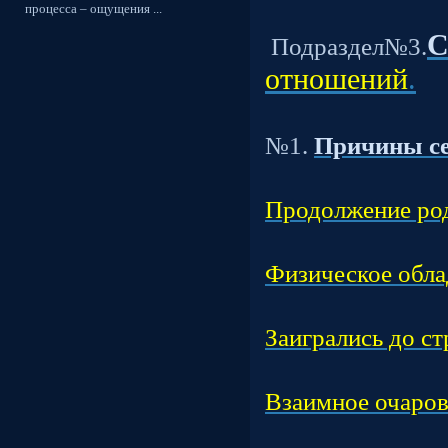
процесса – ощущения ...
С
Подраздел№3.
отношений
.
Т
№1.
Причины с
Час
Продолжение род
Час
Физическое обла
Час
Заигрались до ст
Час
Взаимное очаров
Час