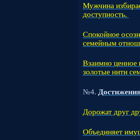
Мужчина избирае
доступность.
Час
Спокойное осозн
семейным отнош
Час
Взаимно ценное 
золотые нити сем
Т
№4.
Достижения
Час
Дорожат друг др
Час
Объединяет иму