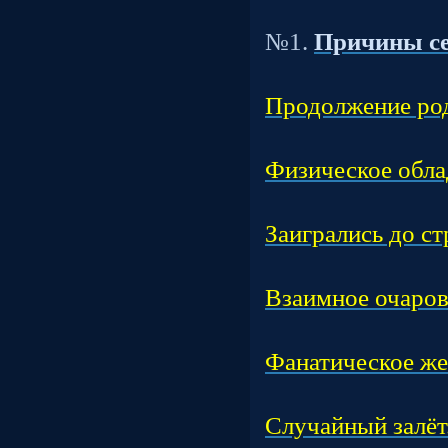
Т
№1.
Причины с
Час
Продолжение род
Час
Физическое обла
Час
Заигрались до ст
Час
Взаимное очаров
Час
Фанатическое же
Час
Случайный залёт