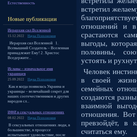
встретила жела
Естественность
встретил желаем
благоприятств
отношений и в
Иерархия сил Вселенной
срастаются са
15.12.2022
Наука Психономия
выгоды, котора
Иерархия сил Вселенной 1.
Всевышний Создатель – Вселенная
половины, сою
принадлежит Ему! 2. Христос
Вседержите...
устоять и рухнут
Иславы – изначальное имя
Человек инстинк
украинцев
в своей жизн
25.09.2022
Наука Психономия
Как и когда появилась Украина и
семейных отнош
украинцы – величайший секрет для
создаются разные
наших соотечественников и других
народов сл...
взаимной выго
ИФИ в сексуальных отношениях
отношения. Вот
08.02.2022
Наука Психономия
превзойдёт, в к
В сексуальных отношениях люди, в
считаться ему.
большинстве, в процессе
испытывают удовольствие, после