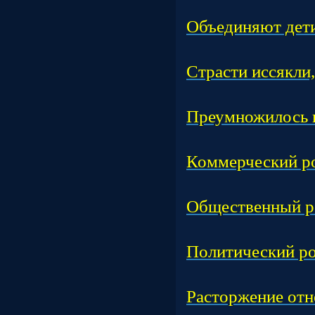
Час
Объединяют дети
Час
Страсти иссякли
Час
Преумножилось 
Час
Коммерческий ро
Час
Общественный р
Час
Политический ро
Час
Расторжение от