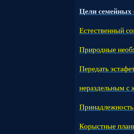
Тем
Цели семейных 
Час
Естественный со
Час
Природные необ
Час
Передать эстафет
Час
нераздельным с 
Час
Принадлежность 
Час
Корыстные план