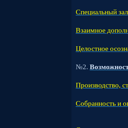
Час
Специальный зал
Час
Взаимное дополн
Час
Целостное осозн
Т
№2.
Возможност
Час
Производство, с
Час
Собранность и о
Час