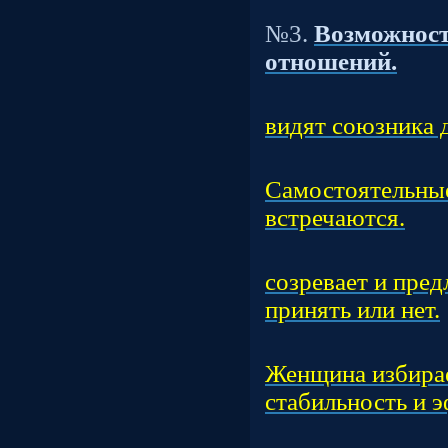
Т
№3.
Возможност
отношений.
Час
видят союзника д
Час
Самостоятельны
встречаются.
Час
созревает и пред
принять или нет.
Час
Женщина избирае
стабильность и 
Час