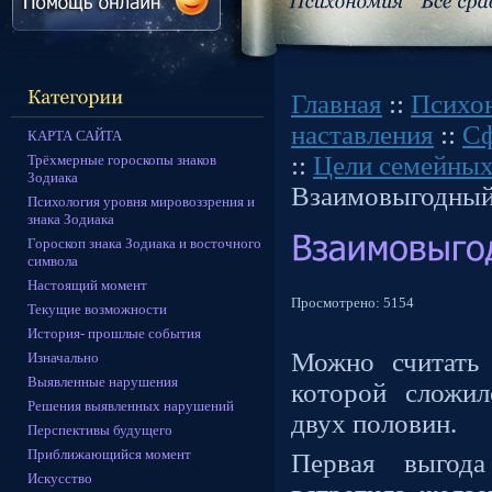
Главная
::
Психо
наставления
::
Сф
КАРТА САЙТА
::
Цели семейны
Трёхмерные гороскопы знаков
Зодиака
Взаимовыгодный
Психология уровня мировоззрения и
знака Зодиака
Гороскоп знака Зодиака и восточного
символа
Настоящий момент
Просмотрено:
5154
Текущие возможности
История- прошлые события
Можно считать
Изначально
Выявленные нарушения
которой сложи
Решения выявленных нарушений
двух половин.
Перспективы будущего
Приближающийся момент
Первая выгод
Искусство