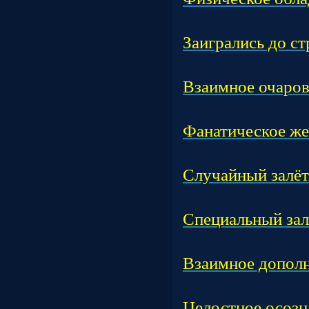
Час
Заигрались до ст
Час
Взаимное очаров
Час
Фанатическое же
Час
Случайный залёт
Час
Специальный зал
Час
Взаимное дополн
Час
Целостное осозн