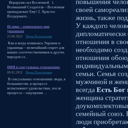
повышения челов
Иерархия сил Вселенной 1.
Всевышний Создатель – Вселенная
своей самореали
принадлежит Ему! 2. Христос
жизнь, также под
Вседержите...
У каждого челов
Иславы – изначальное имя
украинцев
дипломатически 
25.09.2022
Наука Психономия
отношения в свое
Как и когда появилась Украина и
украинцы – величайший секрет для
необходимо созд
наших соотечественников и других
отношения обою
народов сл...
индивидуальным
ИФИ в сексуальных отношениях
семьи. Семья со
08.02.2022
Наука Психономия
В сексуальных отношениях люди, в
мужчиной и жен
большинстве, в процессе
всегда
Есть Бог
испытывают удовольствие, после
процесса – ощущения ...
женщина стратег
доукомплектовыв
семейный союз.
люди приобретаю