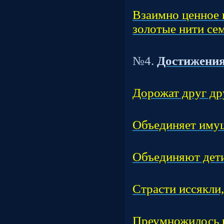
Час
Взаимно ценное 
золотые нити сем
Т
№4.
Достижения
Час
Дорожат друг др
Час
Объединяет иму
Час
Объединяют дети
Час
Страсти иссякли
Час
Преумножилось 