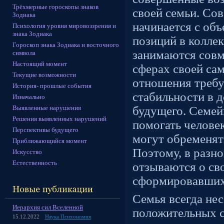
Трёхмерные гороскопы знаков
своей семьи. Со
Зодиака
начинается с об
Психология уровня мировоззрения и
знака Зодиака
позиций в коллек
Гороскоп знака Зодиака и восточного
занимаются совм
символа
Настоящий момент
сферах своей са
Текущие возможности
отношения требу
История- прошлые события
стабильности в 
Изначально
Выявленные нарушения
будущего. Семе
Решения выявленных нарушений
помогать человек
Перспективы будущего
могут обременят
Приближающийся момент
Поэтому, в разн
Искусство
Естественность
отзываются о св
сформировавших
Семья всегда не
Иерархия сил Вселенной
положительных 
15.12.2022
Наука Психономия