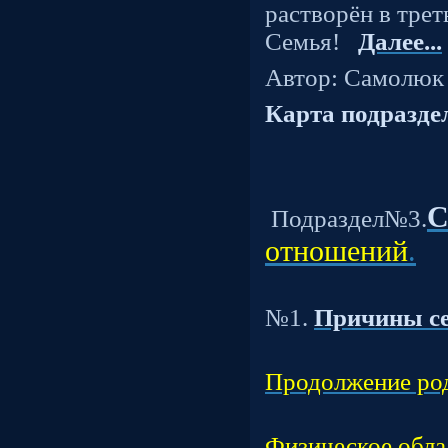
растворён в тре
Семья!
Далее...
Автор: Самолюк
Карта подразде
С
Подраздел№3.
отношений
.
Т
№1.
Причины с
Час
Продолжение род
Час
Физическое обла