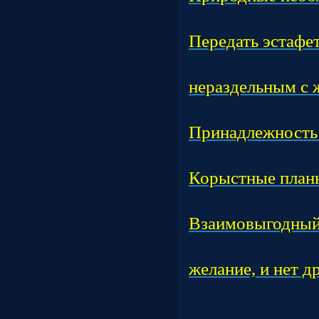
Час
Передать эстафет
Час
нераздельным с 
Час
Принадлежность 
Час
Корыстные план
Час
Взаимовыгодный
Час
желание, и нет д