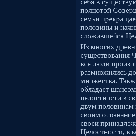
себя в существу
полнотой Соверш
семьи прекращае
половины и начи
сложившейся Цел
Из многих древн
существования Ч
все люди произо
размножились д
множества. Такж
обладает шансом
целостности в с
двум половинам 
своим осознание
своей принадлеж
Целостности, в 