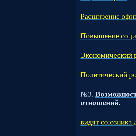
Час
Расширение офиц
Час
Повышение соци
Час
Экономический р
Час
Политический ро
Т
№3.
Возможност
отношений.
Час
видят союзника д
Час