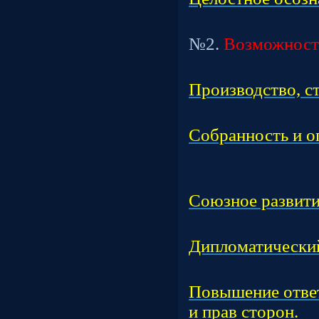
Т
№2.
Возможност
Час
Производство, с
Час
Собранность и о
Час
Союзное развити
Час
Дипломатический
Час
Повышение ответ
и прав сторон.