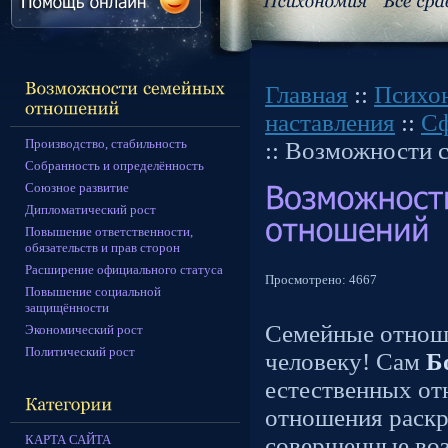
Главная
::
Психо
наставления
::
Сф
Производство, стабильность
:: Возможности
Собранность и определённость
Союзное развитие
Дипломатический рост
Повышение ответственности,
обязательств и прав сторон
Расширение официального статуса
Просмотрено:
4667
Повышение социальной
защищённости
Cемейные отнош
Экономический рост
Политический рост
человеку! Сам
Б
естественных о
отношения раскр
КАРТА САЙТА
совершенные воз