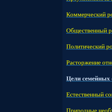
Час
Коммерческий ро
Час
Общественный р
Час
Политический ро
Час
Расторжение от
Тем
Цели семейных 
Час
Естественный со
Час
Природные необ