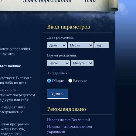
Дата рождения:
анель управления
получить
Время рождения:
мает важное
Тип данных:
тствует. В связи с
Общие
Базовые
я либо их всех.
наки, или
 сможет посредством
идуума или себя.
Семьдесят пять
оследующем, с
Иерархия сил Вселенной
данной программы
Иславы – изначальное имя
жения понять,
украинцев
 поведения и