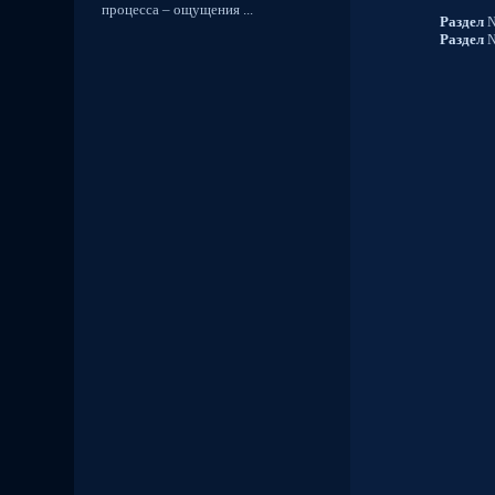
процесса – ощущения ...
Раздел
№
Раздел
№