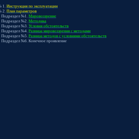
 1.
Инструкция по эксплуатации
 2.
План параметров
Подраздел №1.
Мировоззрение
Подраздел №2.
Методика
Подраздел №3.
Условия обстоятельств
Подраздел №4.
Разница мировоззрения с методами
Подраздел №5.
Разница методов с условиями обстоятельств
Подраздел №6. Конечное проявление