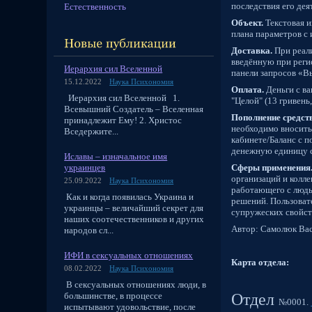
последствия его де
Естественность
Объект.
Текстовая и
плана параметров с
Доставка.
При реали
введённую при реги
Иерархия сил Вселенной
панели запросов «В
15.12.2022
Наука Психономия
Оплата.
Деньги с ва
Иерархия сил Вселенной 1.
"Целой" (13 гривень
Всевышний Создатель – Вселенная
Пополнение средств
принадлежит Ему! 2. Христос
необходимо вносить
Вседержите...
кабинете/Баланс с 
денежную единицу с
Иславы – изначальное имя
украинцев
Сферы применения
организаций и колл
25.09.2022
Наука Психономия
работающего с людь
Как и когда появилась Украина и
решений. Пользовате
украинцы – величайший секрет для
супружеских свойст
наших соотечественников и других
Автор: Самолюк Ва
народов сл...
ИФИ в сексуальных отношениях
Карта отдела:
08.02.2022
Наука Психономия
В сексуальных отношениях люди, в
большинстве, в процессе
Отдел
№0001.
испытывают удовольствие, после