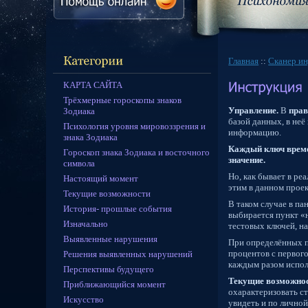
Главная
::
Сканер и
КАРТА САЙТА
Трёхмерные гороскопы знаков
Управление.
В
прав
Зодиака
базой данных, в не
Психология уровня мировоззрения и
информацию.
знака Зодиака
Каждый ключ време
Гороскоп знака Зодиака и восточного
значение.
символа
Но, как бывает в ре
Настоящий момент
этим в данном прое
Текущие возможности
В таком случае в па
История- прошлые события
выбирается пункт «
Изначально
тестовых ключей, н
Выявленные нарушения
При определённых п
процентов с первог
Решения выявленных нарушений
каждым разом исполь
Перспективы будущего
Текущие возможнос
Приближающийся момент
охарактеризовать с
Искусство
увидеть и по лично