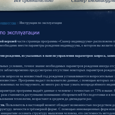
ндивидуума
:: Инструкция по эксплуатации
ой верхней
части страницы программы «Сканер индивидуума» расположена п
ё необходимо внести параметры рождения индивидуума, о котором вы желаете 
ни рождения, из указанных в панели управления параметров запроса, зани
альных условиях, точное знание необходимых параметров рождения иногда отсу
кте заблаговременно предусмотрено отсутствие некоторых параметров рождени
нели запросов на неизвестный год рождения устанавливаются вопросительные з
неизвестно». Программа выдаст пользователю данные, с помощью которых он
аложенных на тестируемого, во много раз лучше узнать неопределённого индив
араметрах программа выдаёт данные о человеке с точностью от 75% и выше. 
о раза становятся доступными пониманию обозревателей без подготовки и в п
зования технологии, возрастают в среднем до двенадцати раз.
ти.
Пользователь в настоящий момент обладает возможностью посредством 
труктуру личности в трёхмерной форме. С помощью инновационных форм изло
й инициативе осознать структуру мышления человека, его системность методов