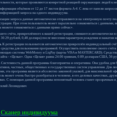
ятельности, которые проявляются конкретной реакцией окружающих людей к не
нформация объёмом от 12 до 17 листов формата А-4. С лева от панели запрос
 информацией запроса на одного индивидуума.
зации запроса данные автоматически отправляются на электронную почту пол
страции. При этом пользователь может параллельно ознакомиться с данными, 
ы можете ознакомиться с данными прямо сейчас».
шего счёта, прикреплённого к вашей регистрации, снимаются автоматически в
, 30.29 рублей, 0,48 доллара) после внесения параметров рождения и нажатии 
.
К регистрации пользователя автоматически прикреплён индивидуальный счёт
 средства для пользования программой. Осуществить пополнение своего счёт
помощью системы WebMoney и LiqPay (карты VISA и MASTERCARD). Средства
айта - «Целые». Одна «Целая» равна 24.00 гривнам, 0.89 долларам США, 56 ру
.
Системность данной программы благоприятна и оперативна. Она удобна для
ективов, частных, общественных и государственных систем управления. Для лю
ми, эта программа является абсолютно законной указкой, для максимальной эф
ль может очень быстро разобраться в человеке, в его деловых качествах, дру
вах. С помощью данной программы непонятный человек станет прозрачным и
силий Леонидович
Сканер индивидуума