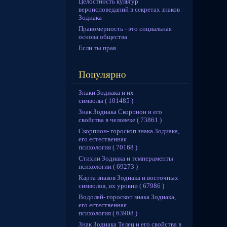
Целостность культур
вероисповеданий в секретах знаков
Зодиака
Правомерность - это социальная
основа общества
Если ты прав
Знаки Зодиака и их
символы ( 101485 )
Знак Зодиака Скорпион и его
свойства в человеке ( 73861 )
Скорпион- гороскоп знака Зодиака,
его естественная
психология ( 70168 )
Стихии Зодиака и темпераменты
психологии ( 69273 )
Карта знаков Зодиака и восточных
символов, их уровни ( 67986 )
Водолей- гороскоп знака Зодиака,
его естественная
психология ( 63908 )
Знак Зодиака Телец и его свойства в