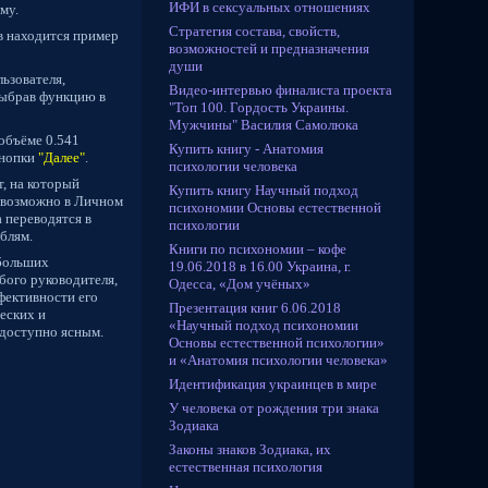
ИФИ в сексуальных отношениях
му.
Стратегия состава, свойств,
ов находится пример
возможностей и предназначения
души
ьзователя,
Видео-интервью финалиста проекта
выбрав функцию в
"Топ 100. Гордость Украины.
Мужчины" Василия Самолюка
 объёме 0.541
Купить книгу - Анатомия
кнопки
"Далее"
.
психологии человека
, на который
Купить книгу Научный подход
а возможно в Личном
психономии Основы естественной
 переводятся в
психологии
блям.
Книги по психономии – кофе
 больших
19.06.2018 в 16.00 Украина, г.
бого руководителя,
Одесса, «Дом учёных»
фективности его
Презентация книг 6.06.2018
жеских и
«Научный подход психономии
 доступно ясным.
Основы естественной психологии»
и «Анатомия психологии человека»
Идентификация украинцев в мире
У человека от рождения три знака
Зодиака
Законы знаков Зодиака, их
естественная психология