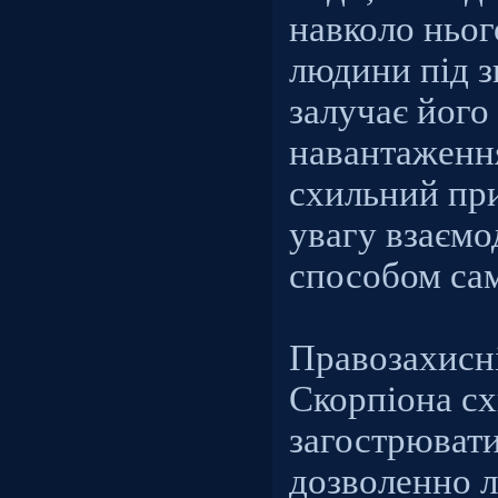
навколо ньог
людини під з
залучає його
навантаження
схильний при
увагу взаємо
способом са
Правозахисні
Скорпіона с
загострювати
дозволенно 