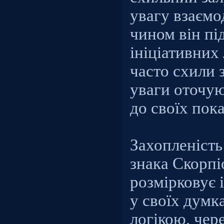
увагу взаємо
чином він п
ініціативних
часто схили 
уваги оточую
до своїх пок
Захопленість
знака Скорпі
розмірковує 
у своїх думк
логікою, чер