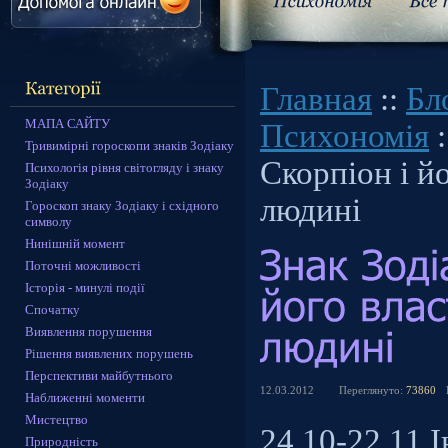
Главная
::
Бл
МАПА САЙТУ
Психономія
:
Тривимірні гороскопи знаків Зодіаку
Скорпіон і й
Психологія рівня світогляду і знаку
Зодіаку
людині
Гороскоп знаку Зодіаку і східного
символу
Нинішній момент
Поточні можливості
Історія - минулі події
Спочатку
Виявлення порушення
Рішення виявлених порушень
Перспективи майбутнього
12.03.2012
Переглянуто:
73860
Наближенні моменти
Мистецтво
24.10-22.11 
Природність