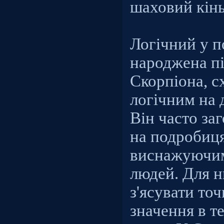
шаховий кінь
Логічний у 
народжена пі
Скорпіона, с
логічним на 
Він часто за
на подробиця
виснажуючим
людей. Для н
з'ясувати точ
значення в т