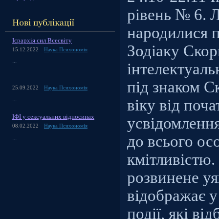
рівень № 6. 
народилися п
Ієрархія сил Всесвіту
Зодіаку Скор
15.12.2022
Наука Психономія
...
інтелектуаль
під знаком С
25.09.2022
Наука Психономія
...
віку від поча
ІФІ у сексуальних відносинах
усвідомлення
08.02.2022
Наука Психономія
до всього о
...
кмітливістю.
розвинене уя
відображає у
події, які ві