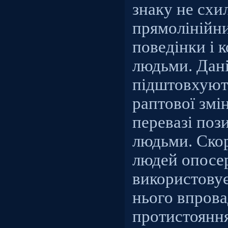
знаку не схи
прямолінійн
поведінки і к
людьми. Дані
підштовхуют
раптової змі
перевазі поз
людьми. Скор
людей опосер
використовує
нього впрова
протистояння