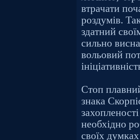
втрачати поч
роздумів. Та
здатний сво
сильно висна
вольовий пот
ініціативніст
Стоп плавний
знака Скорпі
захопленості
необхідно ро
своїх думках