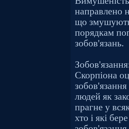
Вимушеність
направлено н
що змушують
порядкам по
зобов'язань.
Зобов'язання
Скорпіона о
зобов'язання
людей як зак
прагне у вся
хто і які бере
зобов'язання