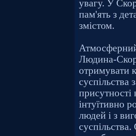
увагу. У Ско
пам'ять з де
змістом.
Атмосферний
Людина-Скор
отримувати к
суспільства 
присутності 
інтуїтивно р
людей і з ви
суспільства.