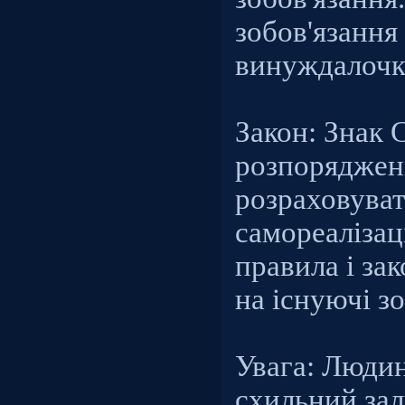
зобов'язання
винуждалочк
Закон: Знак 
розпоряджен
розраховуват
самореалізац
правила і за
на існуючі зо
Увага: Людин
схильний зал