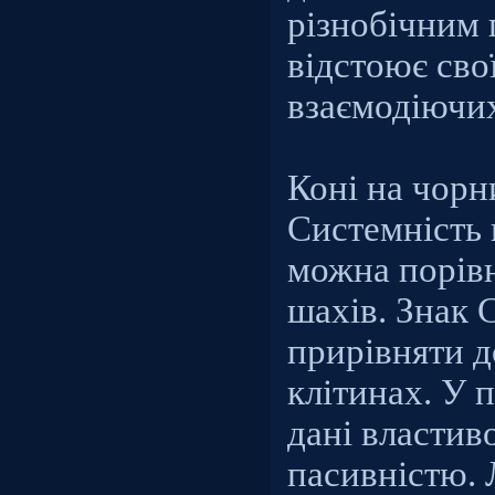
різнобічним 
відстоює сво
взаємодіючи
Коні на чорн
Системність
можна порів
шахів. Знак 
прирівняти д
клітинах. У 
дані властив
пасивністю.