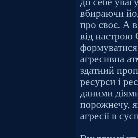
до себе уваг
вбираючи йог
про своє. А в
від настрою
формуватися 
агресивна ат
здатний проп
ресурси і ре
даними діям
порожнечу, я
агресії в сусп