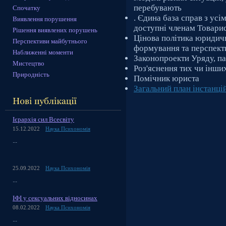
перебувають
Спочатку
. Єдина база справ з ус
Виявлення порушення
доступні членам Товарис
Рішення виявлених порушень
Цінова політика юридични
Перспективи майбутнього
формування та перспект
Наближенні моменти
Законопроекти Уряду, па
Мистецтво
Роз'яснення тих чи інших
Природність
Помічник юриста
Загальний план інстанці
Ієрархія сил Всесвіту
15.12.2022
Наука Психономія
...
25.09.2022
Наука Психономія
...
ІФІ у сексуальних відносинах
08.02.2022
Наука Психономія
...