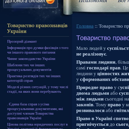
Головна
:: Товариство п
Прозорий діамант
Інформація про думки фахівців з того
Мало людей у
суспільст
чи іншого правового питання
не реалізовує
.
Чинне законодавство України
Правами людини
, біл
Шаблони тих чи інших
самі
господарі прав
. Це
процесуальних документів
людини у
цінностях жи
Практика розглядів тих чи інших
у
сформованих обстав
категорій справ
Моделі різних ситуацій, у тому числі
Природне право
у с
усп
стадії, на яких вони перебувають
двома людьми
або
сусп
між людьми
сьогодні н
. Єдина база справ з усіма
законів
. Тому
право
у к
процесуальними документами, які
розвивалося
або
гнітил
доступні членам Товариства
правознавців Україні
Право в Україні спотв
пригнічується
до
сього
Цінова політика юридичних послуг в
Україні, критерії її формування та