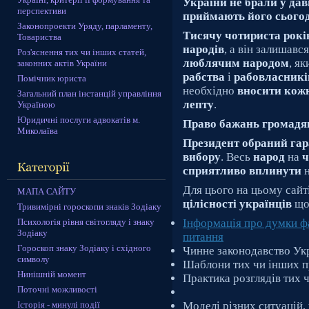
України
не брали у да
перспективи
приймають його сього
Законопроекти Уряду, парламенту,
Тисячу чотириста рокі
Товариства
народів
, а він залишавс
Роз'яснення тих чи інших статей,
люблячим народом
, я
законних актів України
рабства
і
рабовласникі
Помічник юриста
необхідно
вносити кож
Загальний план інстанцій управління
лепту
.
Україною
Юридичні послуги адвокатів м.
Право бажань громадя
Миколаїва
Президент обраний га
вибору
. Весь
народ
на
ч
сприятливо вплинути
Для цього на цьому сайт
МАПА САЙТУ
цілісності українців
щ
Тривимірні гороскопи знаків Зодіаку
Психологія рівня світогляду і знаку
Інформація про думки фа
Зодіаку
питання
Гороскоп знаку Зодіаку і східного
Чинне законодавство Ук
символу
Шаблони тих чи інших п
Нинішній момент
Практика розглядів тих 
Поточні можливості
Історія - минулі події
Моделі різних ситуацій, 