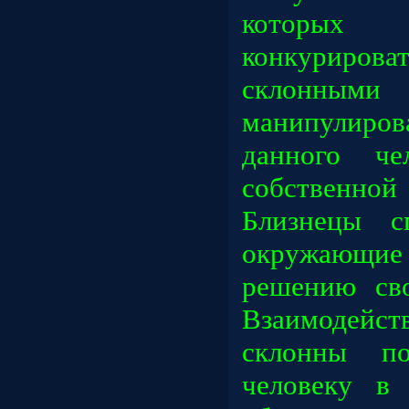
которых 
конкурир
склонны
манипулиро
данного че
собственной
Близнецы с
окружающи
решению св
Взаимоде
склонны по
человеку в