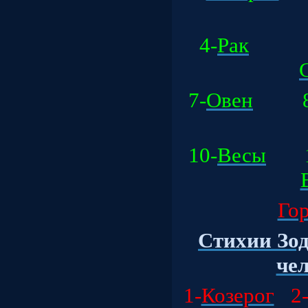
4-
Рак
5
7-
Овен
8
10-
Весы
1
Гор
Стихии Зод
чел
1-
Козерог
2