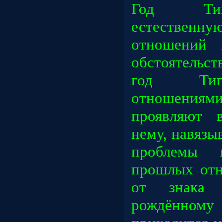
Год Тиг
естественную
отношений 
обстоятельст
год Тигр
отношениями
проявляют 
нему, навязы
проблемы
прошлых отн
от знака З
рождённо