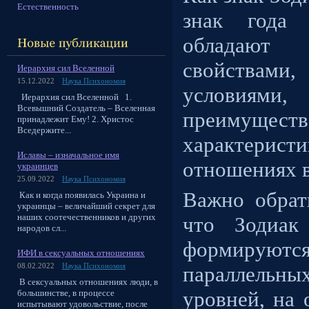
Естественность
знак года 
обладают 
свойствам
Иерархия сил Вселенной
15.12.2022
Наука Психономия
услови
Иерархия сил Вселенной 1.
Всевышний Создатель – Вселенная
преимуществ
принадлежит Ему! 2. Христос
Вседержите...
характерист
Иславы – изначальное имя
отношениях в
украинцев
25.09.2022
Наука Психономия
Важно обрат
Как и когда появилась Украина и
украинцы – величайший секрет для
наших соотечественников и других
что Зодиак
народов сл...
формируют
ИФИ в сексуальных отношениях
08.02.2022
Наука Психономия
параллель
В сексуальных отношениях люди, в
уровней, на
большинстве, в процессе
испытывают удовольствие, после