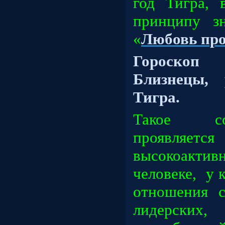
год Тигра, 
принципу зн
«
Любовь про
Гороскоп
Близнецы, 
Тигра.
Такое со
проявляе
высокоакти
человеке,
у 
отношения 
лидерски