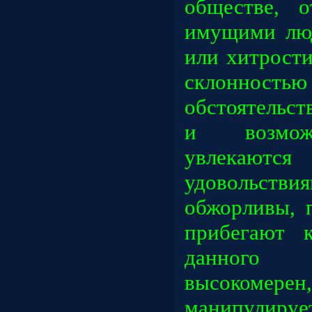
обществе, 
имущими люд
или хитрост
склонностью 
обстоятельст
и возмож
увлека
удовольстви
обжорливы, 
прибегают 
данного 
высокомерен
манипулируе