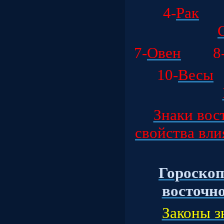
4-
Рак
7-
Овен
8
10-
Весы
Знаки вос
свойства вли
Гороскоп
восточног
Законы з