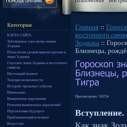
Главная
::
Гороск
восточного симв
КАРТА САЙТА
Зодиака
:: Горос
Трёхмерные гороскопы знаков
Зодиака
Близнецы, рождё
Психология уровня мировоззрения и
знака Зодиака
Гороскоп знака Зодиака и восточного
символа
Настоящий момент
Текущие возможности
История- прошлые события
Изначально
Просмотрено:
50254
Выявленные нарушения
Решения выявленных нарушений
Вступление.
Перспективы будущего
Приближающийся момент
Как знак Зод
Искусство