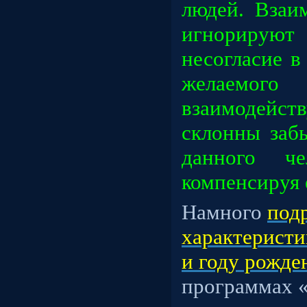
людей. Взаи
игнорируют
несогласие в
желаемог
взаимоде
склонны заб
данного че
компенсируя 
Намного
под
характеристи
и году рожде
программах 