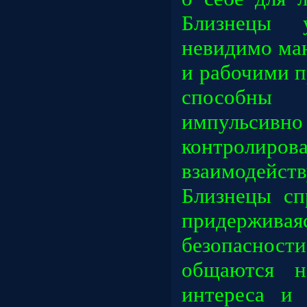
Близнецы
невидимо ма
и рабочими 
способны
импульсивн
контролир
взаимодей
Близнецы сп
придержива
безопасно
общаются н
интереса и