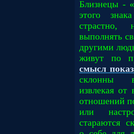
Близнецы - 
этого знак
страстно, 
выполнять св
другими люд
живут по п
смысл показ
склонны в
извлекая от 
отношений по
или настр
стараются с
о себе для 