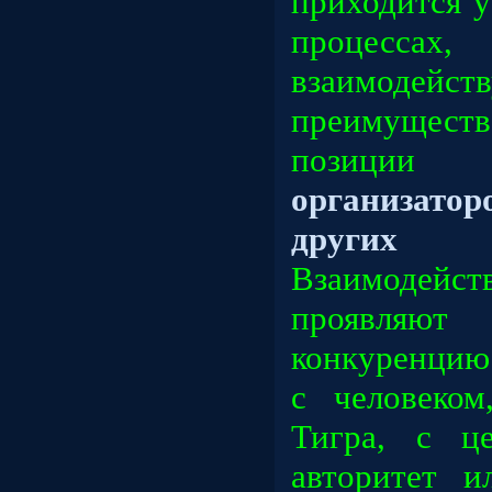
приходится у
процесс
взаимоде
преимущес
позиц
организато
других р
Взаимоде
проявляют
конкуренцию
с человеко
Тигра, с ц
авторитет и