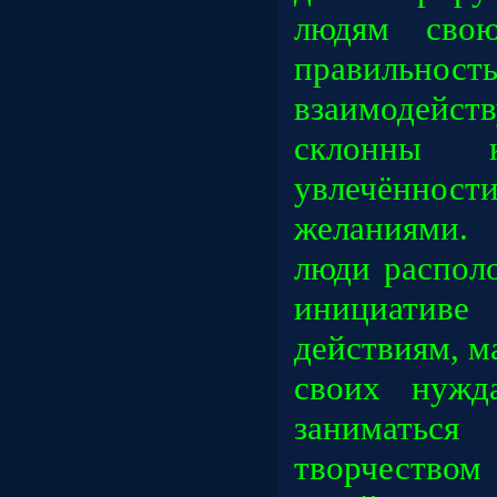
людям свою
правильн
взаимоде
склонны 
увлечённост
желаниями.
люди распол
инициатив
действиям, 
своих нужд
заниматьс
творчеством