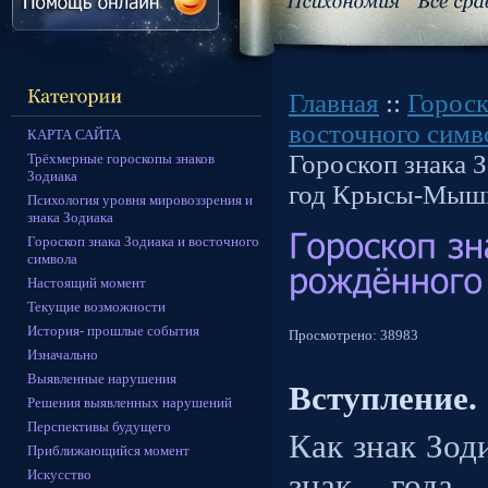
Главная
::
Гороск
восточного симв
КАРТА САЙТА
Гороскоп знака З
Трёхмерные гороскопы знаков
Зодиака
год Крысы-Мыш
Психология уровня мировоззрения и
знака Зодиака
Гороскоп знака Зодиака и восточного
символа
Настоящий момент
Текущие возможности
История- прошлые события
Просмотрено:
38983
Изначально
Выявленные нарушения
Вступление.
Решения выявленных нарушений
Перспективы будущего
Как знак Зод
Приближающийся момент
Искусство
знак года 