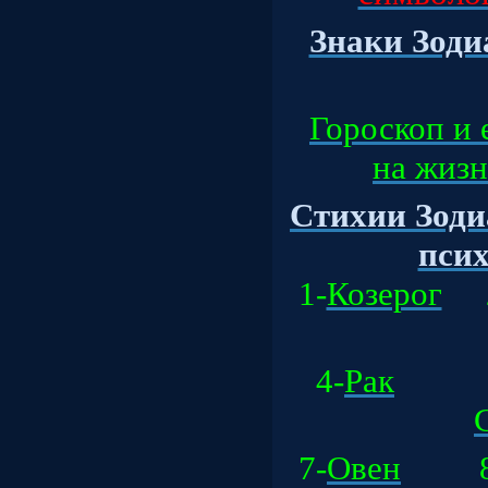
Знаки Зодиа
Гороскоп и 
на жизнь
Стихии Зоди
психо
1-
Козерог
2
4-
Рак
5
7-
Овен
8