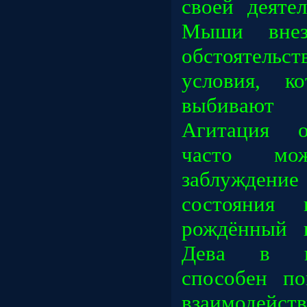
своей деяте
Мыши внез
обстоятел
условия, к
выбивают 
Агитация 
часто мо
заблуждени
состояния 
рождённый 
Дева в г
способен по
взаимодей