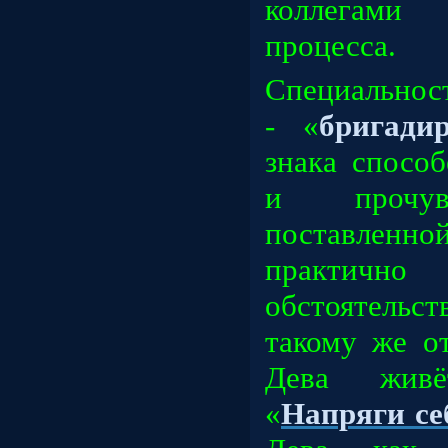
коллегами
процесса.
Специальност
- «
бригади
знака спосо
и прочув
поставленно
практично 
обстоятельс
такому же о
Дева жив
«
Напряги се