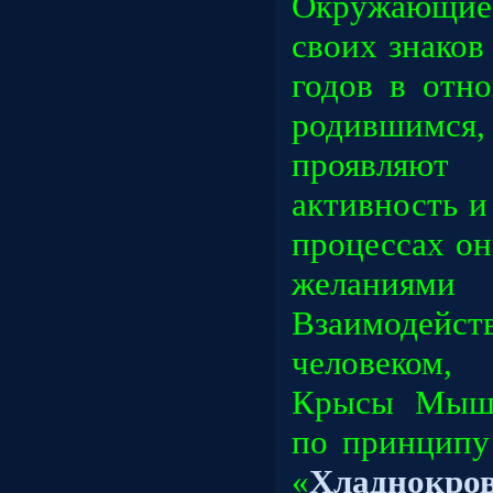
Окружающие 
своих знаков
годов в отн
родившимся
проявля
активность и
процессах о
желания
Взаимодей
человеком,
Крысы Мыши
по принципу
«
Хладнок