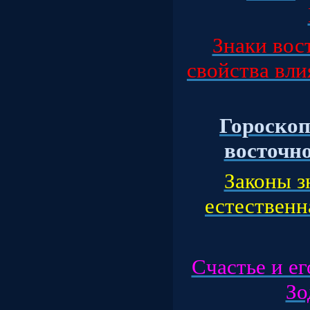
Знаки вос
свойства вли
Гороскоп
восточног
Законы з
естественна
Счастье и ег
Зод