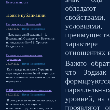
Естественность
обладают 
свойствам
услови
Иерархия сил Вселенной
15.12.2022
Наука Психономия
преимуществ
Иерархия сил Вселенной 1.
Всевышний Создатель – Вселенная
характере
принадлежит Ему! 2. Христос
Вседержите...
отношениях в
Иславы – изначальное имя
украинцев
Важно обрат
25.09.2022
Наука Психономия
Как и когда появилась Украина и
что Зодиак
украинцы – величайший секрет для
наших соотечественников и других
формируют
народов сл...
параллель
ИФИ в сексуальных отношениях
08.02.2022
Наука Психономия
уровней, на
В сексуальных отношениях люди, в
большинстве, в процессе
проявляют о
испытывают удовольствие, после