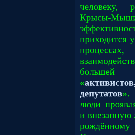
человеку, 
Крысы-Мы
эффективнос
приходится у
процесс
взаимодейс
большей
«
активист
депутатов
».
люди проявл
и внезапную 
рождённому