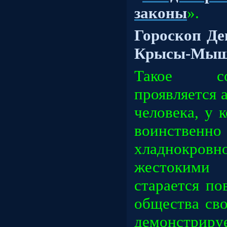
законы
».
Гороскоп Де
Крысы-Мыш
Такое со
проявляется
человека, у 
воинствен
хладнокров
жестоким
старается по
общества св
демонстри