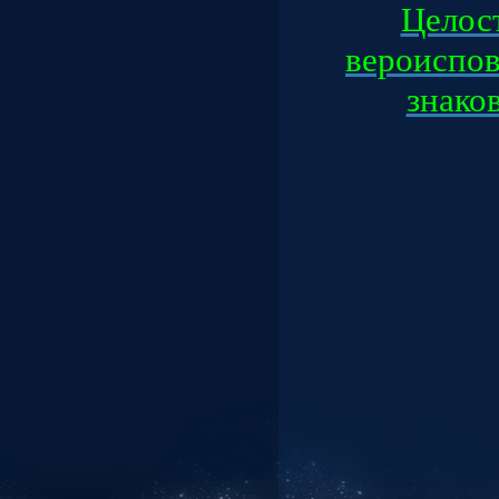
Целос
вероиспов
знаков 