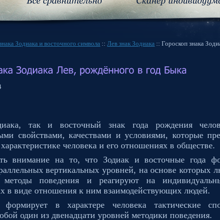
знака Зодиака и восточного символа
::
Лев знак Зодиака
:: Гороскоп знака Зод
4
диака, так и восточный знак года рождения челов
ыми свойствами, качествами и условиями, которые пр
 характеристике человека и его отношениях в обществе.
ть внимание на то, что Зодиак и восточные года ф
раллельных вертикальных уровней, на основе которых 
е методы поведения и реагируют на индивидуальн
ах в виде отношения к ним взаимодействующих людей.
 формирует в характере человека тактические спо
собой один из двенадцати уровней методики поведения.