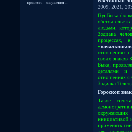
Восточный зн
процесса – ощущения ...
2009, 2021, 20
Год Быка форм
обстоятельств
людьми, кото
Зодиака чело
процессах, 
«
начальников
отношениях с
своих знаков 
Быка, проявл
деталями и 
отношениях с 
Зодиака Телец:
Гороскоп знак
Такое сочет
демонстратив
окружающих 
инициативой 
применять гне
для творческ