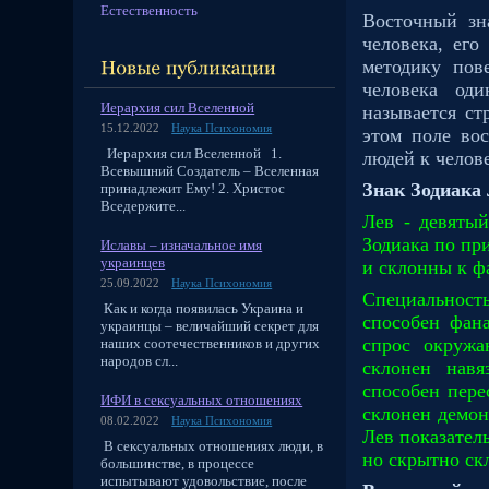
Естественность
Восточный зн
человека, ег
методику пов
человека од
Иерархия сил Вселенной
называется ст
15.12.2022
Наука Психономия
этом поле во
Иерархия сил Вселенной 1.
людей к челове
Всевышний Создатель – Вселенная
Знак Зодиака
принадлежит Ему! 2. Христос
Вседержите...
Лев - девятый
Зодиака по пр
Иславы – изначальное имя
украинцев
и склонны к ф
25.09.2022
Наука Психономия
Специальность
Как и когда появилась Украина и
способен фана
украинцы – величайший секрет для
спрос окруж
наших соотечественников и других
народов сл...
склонен навя
способен пере
ИФИ в сексуальных отношениях
склонен демон
08.02.2022
Наука Психономия
Лев показател
В сексуальных отношениях люди, в
но скрытно ск
большинстве, в процессе
испытывают удовольствие, после