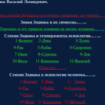
юк Василий Леонидович.
арта знаков Зодиака и восточных символов, их уровни... . 
Знаки Зодиака и их символы... . ...
Гороскоп и его природа влияния на жизнь человека... . ...
Стихии Зодиака и темпераменты психологии... . ...
1-
Козерог
2-
Дева
3-
Телец
4-
Рак
5-
Рыбы
6-
Скорпион
7-
Овен
8-
Стрелец
9-
Лев
10-
Весы
11-
Близнецы
12-
Водолей
Гороскоп... . ...
Стихии Зодиака в психологии человека... . ...
1-
Козерог
2-
Дева
3
-
Телец
4-
Рак
5-
Рыбы
6-
Скорпион
7-
Овен
8-
Стрелец
9-
Лев
10-
Весы
11-
Близнецы
12-
Водолей