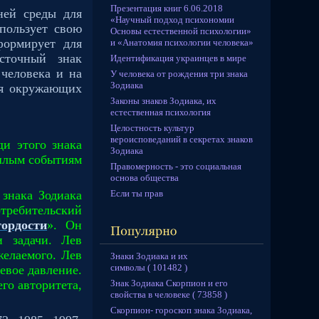
Презентация книг 6.06.2018
ней среды для
«Научный подход психономии
пользует свою
Основы естественной психологии»
формирует для
и «Анатомия психологии человека»
сточный знак
Идентификация украинцев в мире
 человека и на
У человека от рождения три знака
Зодиака
ия окружающих
Законы знаков Зодиака, их
естественная психология
Целостность культур
вероисповеданий в секретах знаков
ди этого знака
Зодиака
ошлым событиям
Правомерность - это социальная
основа общества
Если ты прав
 знака Зодиака
отребительский
ордости
». Он
и задачи. Лев
желаемого. Лев
Знаки Зодиака и их
символы ( 101482 )
евое давление.
Знак Зодиака Скорпион и его
го авторитета,
свойства в человеке ( 73858 )
Скорпион- гороскоп знака Зодиака,