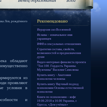
иака Лев, рождённого
Иерархия сил Вселенной
Иславы – изначальное имя
украинцев
ИФИ в сексуальных отношениях
Стратегия состава, свойств,
возможностей и предназначения
души
ека обладают
Видео-интервью финалиста проекта
еимущественно
"Топ 100. Гордость Украины.
Мужчины" Василия Самолюка
Купить книгу - Анатомия
ормируются из
психологии человека
люди проявляют
Купить книгу Научный подход
ые условия в
психономии Основы естественной
психологии
Книги по психономии – кофе
собности
и
19.06.2018 в 16.00 Украина, г.
Одесса, «Дом учёных»