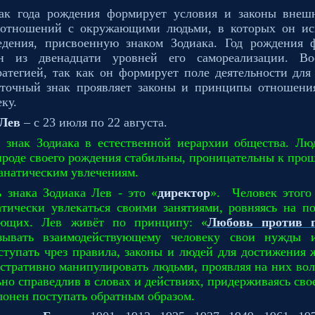
ак года рождения формирует условия и законы внеш
о отношений с окружающими людьми, в которых он ис
едения, присвоенную знаком Зодиака. Год рождения 
ин из двенадцати уровней его самореализации. Во
ратегией, так как он формирует поле деятельности для
сточный знак проявляет законы и принципы отношен
ку.
 Лев
– с 23 июля по 22 августа.
 знак Зодиака в естественной иерархии общества. Лю
ироде своего рождения стабильны, проницательны к пр
анатическим увлечениям.
 знака Зодиака Лев - это «
директор
».
Человек этого
тически увлекаться своими занятиями, ровняясь на п
ающих. Лев живёт по принципу: «
Любовь против г
зывать взаимодействующему человеку свои нужды 
ступать чрез правила, законы и людей для достижения 
стративно манипулировать людьми, проявляя на них вол
ьно справедлив в словах и действиях, придерживаясь свое
лонен поступать обратным образом.