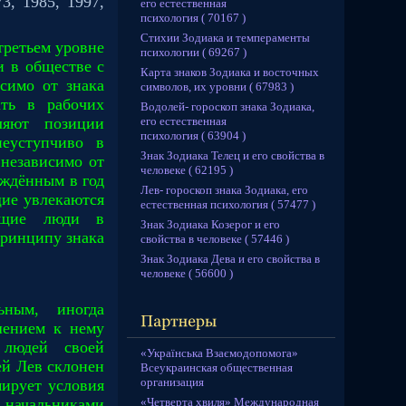
3, 1985, 1997,
его естественная
психология ( 70167 )
Стихии Зодиака и темпераменты
третьем уровне
психологии ( 69267 )
и в обществе с
Карта знаков Зодиака и восточных
симо от знака
символов, их уровни ( 67983 )
ать в рабочих
Водолей- гороскоп знака Зодиака,
его естественная
ляют позиции
психология ( 63904 )
еуступчиво в
Знак Зодиака Телец и его свойства в
независимо от
человеке ( 62195 )
ождённым в год
Лев- гороскоп знака Зодиака, его
ие увлекаются
естественная психология ( 57477 )
ующие люди в
Знак Зодиака Козерог и его
принципу знака
свойства в человеке ( 57446 )
Знак Зодиака Дева и его свойства в
человеке ( 56600 )
ьным, иногда
шением к нему
 людей своей
«Українська Взаємодопомога»
й Лев склонен
Всеукраинская общественная
организация
мирует условия
«Четверта хвиля» Международная
 начальниками