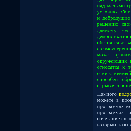
над малыми гр
условиях обст
и добродушно
решению свои
данному чел
демонстрати
обстоятельств
с самоуверенн
может фанат
окружающих и
относятся к 
ответственны
способен обр
скрываясь в н
Намного
подр
можете в про
программах ис
программах и
сочетание фор
который назыв