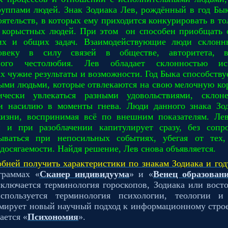
уппами людей. Знак Зодиака Лев, рождённый в год Бык
оятельств, в которых ему приходится конкурировать в т
 корыстных людей. При этом
он способен приобщать
х и общих задач. Взаимодействующие люди склонн
овеку в силу связей в обществе, авторитета, 
вного честолюбия. Лев обладает склонностью ис
ах чужие результаты и возможности. Год Быка способств
ыми людьми, которые отвлекаются на свою мелочную ко
ически увлекаться разными удовольствиями, склон
 насилию в моменты гнева. Люди данного знака Зод
жизни, воспринимая всё по внешним показателям. Лев
й и при разоблачении капитулирует сразу, без сопр
ываться при непосильных событиях, убегая от тех,
едосягаемости. Найдя решение, Лев снова объявляется.
обней получить характеристики по знакам Зодиака и го
граммах «
Сканер индивидуума
» и «
Венец образован
ключается терминология гороскопов, Зодиака или вост
спользуется терминология психологии, теологии 
мирует новый научный подход к информационному стро
ается «
Психономия
».