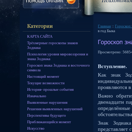
Главная
::
Гороскоп 
в год Быка
КАРТА САЙТА
Трёхмерные гороскопы знаков
Зодиака
Просмотрено:
5685
Психология уровня мировоззрения и
знака Зодиака
Гороскоп знака Зодиака и восточного
Вступление.
символа
Как знак Зо
Настоящий момент
индивидуальн
Текущие возможности
проявляются в
История- прошлые события
Важно обрати
Изначально
двенадцати па
Выявленные нарушения
определённы
Решения выявленных нарушений
обстоятельств
Перспективы будущего
Приближающийся момент
Знак Зодиака
Искусство
представляет 