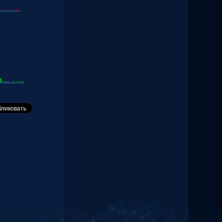
 . ...
.
. . ...