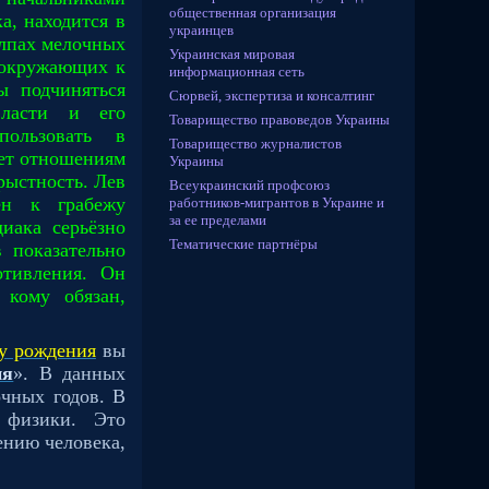
общественная организация
а, находится в
украинцев
олпах мелочных
Украинская мировая
 окружающих к
информационная сеть
ы подчиняться
Сюрвей, экспертиза и консалтинг
власти и его
Товарищество правоведов Украины
пользовать в
Товарищество журналистов
ует отношениям
Украины
рыстность. Лев
Всеукраинский профсоюз
ен к грабежу
работников-мигрантов в Украине и
за ее пределами
иака серьёзно
Тематические партнёры
 показательно
отивления. Он
 кому обязан,
ду рождения
вы
ия
». В данных
очных годов. В
и физики. Это
ению человека,