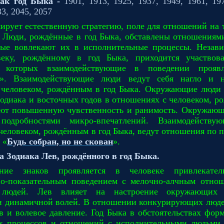
ак год Быка -
1901, 1913, 1925, 1937, 1949, 1961, 197
33, 2045, 2057
ирует естественную стратегию, поле для отношений на 
. Люди, рождённые в год Быка, обставлены отношениям
рые вовлекают их в исполнительные процессы. Незави
веку, рождённому в год Быка, приходится участвов
в которых взаимодействующие в поведении прояв
». Взаимодействующие люди ведут себя нагло и н
 человеком, рождённым в год Быка. Окружающие люди 
Зодиака и восточных годов в отношениях с человеком, р
яют повышенную чувственность и ранимость. Окружающ
подробностями микро-впечатлений. Взаимодейств
человеком, рождённым в год Быка, ведут отношения по 
 «
Будь собран, но не скован
».
а Зодиака Лев, рождённого в год
Быка.
ание знаков проявляется в человеке привлекател
но-показательным поведением с мелочно-алчным отно
людей. Лев влияет на настроение окружающих
и динамичной волей. В отношении конкурирующих люде
в и волевое давление. Год Быка в обстоятельствах фор
их процессов и отношений с исполнительными людьми,