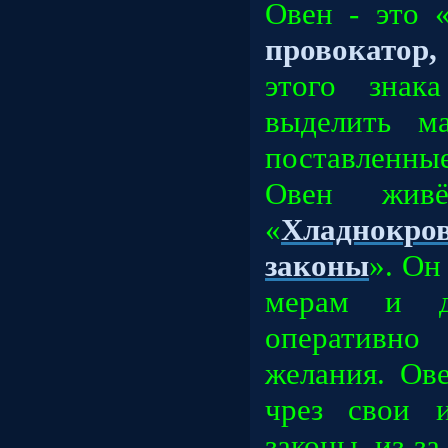
Овен - это 
провокатор,
этого знак
выделить м
поставленные
Овен жив
«
Хладнок
законы
». Он
мерам и де
оперативно
желания. Ов
чрез свои 
законы, из-за