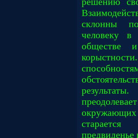
решению св
Взаимоде
склонны по
человеку в
обществе и
корыстност
способност
обстояте
результаты.
преодолев
окружающих
стараетс
предвиденье