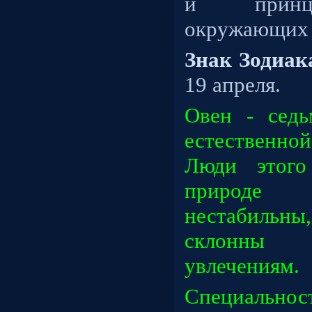
и принц
окружающих л
Знак Зодиа
19 апреля.
Овен - седь
естественно
Люди этого
природе 
нестабильн
склонны 
увлечениям.
Специально