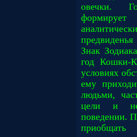
овечки. Г
формируе
аналитич
предвиденья
Знак Зодиак
год Кошки-К
условиях обс
ему приходи
людьми, ча
цели и не
поведении. П
приобщат