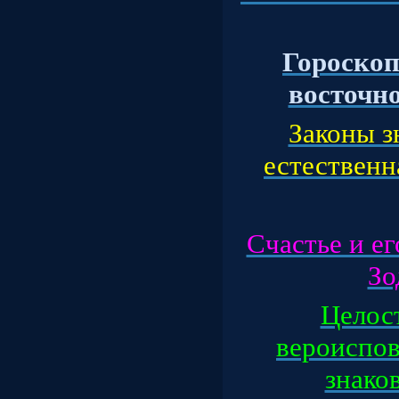
Гороскоп
восточног
Законы з
естественна
Счастье и ег
Зод
Целос
вероиспов
знаков 