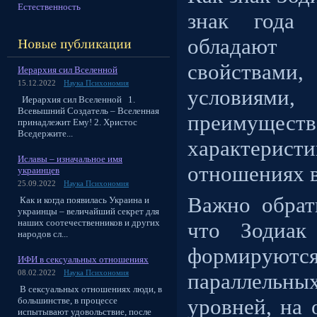
Естественность
знак года 
обладают 
свойствам
Иерархия сил Вселенной
15.12.2022
Наука Психономия
услови
Иерархия сил Вселенной 1.
Всевышний Создатель – Вселенная
преимуществ
принадлежит Ему! 2. Христос
Вседержите...
характерист
Иславы – изначальное имя
отношениях в
украинцев
25.09.2022
Наука Психономия
Важно обрат
Как и когда появилась Украина и
украинцы – величайший секрет для
наших соотечественников и других
что Зодиак
народов сл...
формируют
ИФИ в сексуальных отношениях
08.02.2022
Наука Психономия
параллель
В сексуальных отношениях люди, в
уровней, на
большинстве, в процессе
испытывают удовольствие, после