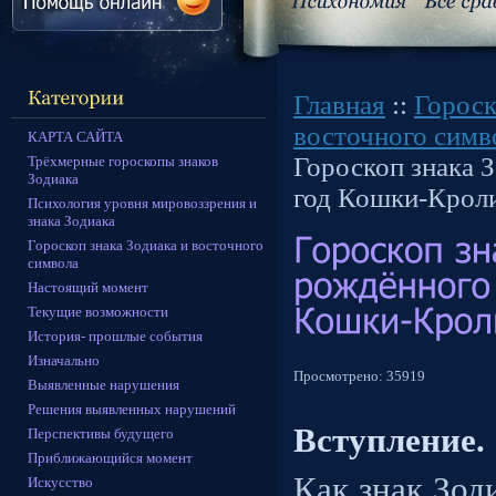
Главная
::
Гороск
восточного симв
КАРТА САЙТА
Гороскоп знака 
Трёхмерные гороскопы знаков
Зодиака
год Кошки-Крол
Психология уровня мировоззрения и
знака Зодиака
Гороскоп знака Зодиака и восточного
символа
Настоящий момент
Текущие возможности
История- прошлые события
Изначально
Просмотрено:
35919
Выявленные нарушения
Решения выявленных нарушений
Вступление.
Перспективы будущего
Приближающийся момент
Как знак Зод
Искусство