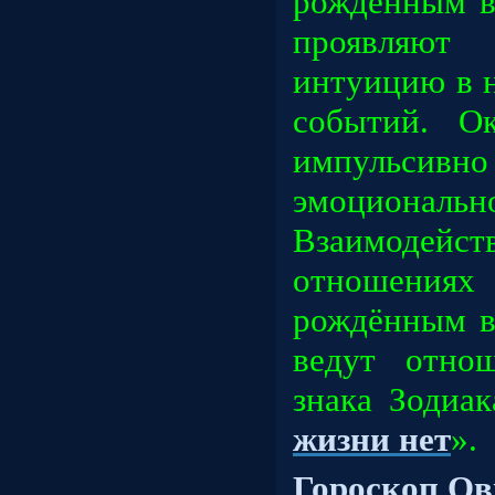
рождённым в
проявля
интуицию в 
событий. О
импульси
эмоционал
Взаимодей
отношени
рождённым в
ведут отно
знака Зодиа
жизни нет
».
Гороскоп Ов