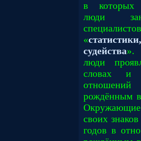
в которых 
люди зан
специалис
«
статистик
судейства
».
люди
прояв
словах и
отношени
рождённым в
Окружающие 
своих знаков
годов в отн