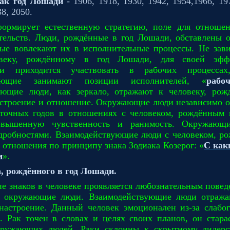
ак год Лошади
- 1906, 1918, 1930, 1942, 1954,1966, 19
38, 2050.
ормирует естественную стратегию, поле для отноше
ятельств. Люди, рождённые в год Лошади, обставлены 
рые вовлекают их в исполнительные процессы. Не зави
овеку, рождённому в год Лошади, для своей эфф
сти приходится участвовать в рабочих процесса
вующие занимают позиции исполнителей, «
рабо
ующие люди, как зеркало, отражают к человеку, рож
строение и отношение. Окружающие люди независимо о
сточных годов в отношениях с человеком, рождённым 
овышенную чувственность и ранимость. Окружающи
дробностями. Взаимодействующие люди с человеком, р
 отношения по принципу знака Зодиака Козерог: «
С как
м
».
, рождённого в год Лошади.
ие знаков в человеке проявляется любознательным повед
т окружающие люди. Взаимодействующие люди отража
настроение. Данный человек эмоционален из-за слабог
. Рак точен в словах и целях своих планов, он стара
кружающих людей. Раки склонны к скрытному лидерс