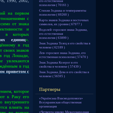
78, 1990, 2002,
его естественная
психология ( 70161 )
Стихии Зодиака и темпераменты
ний на первом
психологии ( 69260 )
отношениями с
Карта знаков Зодиака и восточных
симо от знака
символов, их уровни ( 67977 )
ективности и
Водолей- гороскоп знака Зодиака,
его естественная
х, в которых
психология ( 63899 )
чих единиц
».
Знак Зодиака Телец и его свойства в
дённому в год
человеке ( 62189 )
т своих знаков
Лев- гороскоп знака Зодиака, его
в год Лошади,
естественная психология ( 57470 )
е увлекаются
Знак Зодиака Козерог и его
ождённым в год
свойства в человеке ( 57439 )
им приветом с
Знак Зодиака Дева и его свойства в
человеке ( 56595 )
ением, которое
ют к Раку его
«Українська Взаємодопомога»
о внутреннего
Всеукраинская общественная
организация
ется влиять на
«Четверта хвиля» Международная
тву во всяких