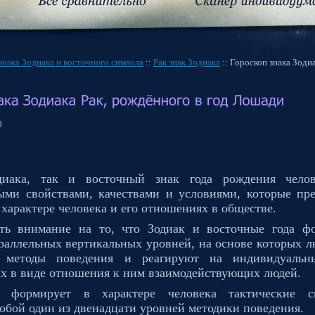
знака Зодиака и восточного символа
::
Рак знак Зодиака
:: Гороскоп знака Зоди
0
диака, так и восточный знак года рождения челов
ыми свойствами, качествами и условиями, которые пр
 характере человека и его отношениях в обществе.
ть внимание на то, что Зодиак и восточные года ф
раллельных вертикальных уровней, на основе которых 
е методы поведения и реагируют на индивидуальн
ах в виде отношения к ним взаимодействующих людей.
а формирует в характере человека тактические с
собой один из двенадцати уровней методики поведения.