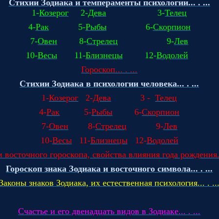
Стихии Зодиака и темпераменты психологии... . ...
1-
Козерог
2-
Дева
3-
Телец
4-
Рак
5-
Рыбы
6-
Скорпион
7-
Овен
8-
Стрелец
9-
Лев
10-
Весы
11-
Близнецы
12-
Водолей
Гороскоп... . ...
Стихии Зодиака в психологии человека... . ...
1-
Козерог
2-
Дева
3
-
Телец
4-
Рак
5-
Рыбы
6-
Скорпион
7-
Овен
8-
Стрелец
9-
Лев
10-
Весы
11-
Близнецы
12-
Водолей
 восточного гороскопа, свойства влияния года рождения...
Гороскоп знака Зодиака и восточного символа... . ...
Законы знаков Зодиака, их естественная психология... . ..
Счастье и его двенадцать видов в Зодиаке... . ...