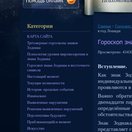
Главная
::
Гороскоп 
в год Лошади
КАРТА САЙТА
Трёхмерные гороскопы знаков
Зодиака
Просмотрено:
4343
Психология уровня мировоззрения и
знака Зодиака
Гороскоп знака Зодиака и восточного
Вступление.
символа
Как знак Зо
Настоящий момент
индивидуальн
Текущие возможности
проявляются в
История- прошлые события
Важно обрати
Изначально
двенадцати па
Выявленные нарушения
определённы
Решения выявленных нарушений
обстоятельств
Перспективы будущего
Приближающийся момент
Знак Зодиак
Искусство
представляет 