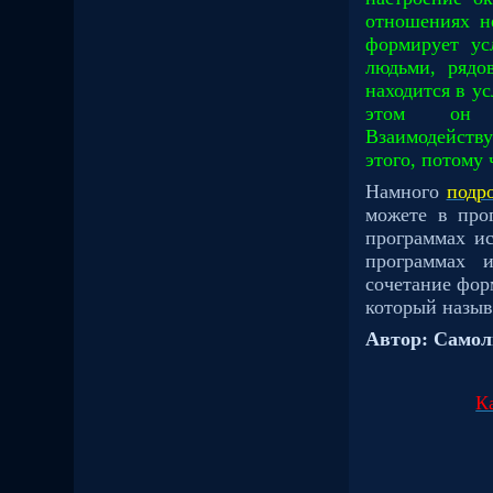
отношениях н
формирует ус
людьми, рядо
находится в у
этом
он 
Взаимодейств
этого, потому 
Намного
подр
можете в про
программах ис
программах и
сочетание фор
который назыв
Автор: Самол
К