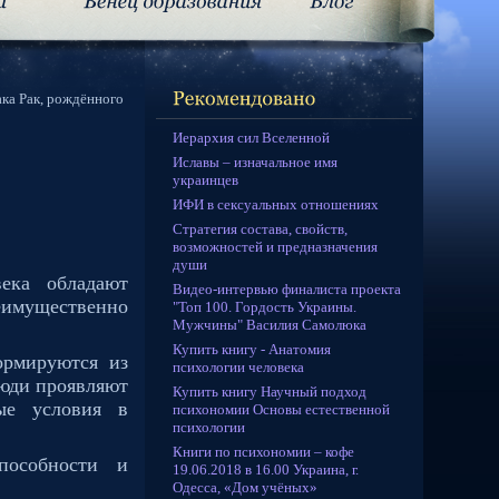
ака Рак, рождённого
Иерархия сил Вселенной
Иславы – изначальное имя
украинцев
ИФИ в сексуальных отношениях
Стратегия состава, свойств,
возможностей и предназначения
души
ека обладают
Видео-интервью финалиста проекта
еимущественно
"Топ 100. Гордость Украины.
Мужчины" Василия Самолюка
Купить книгу - Анатомия
ормируются из
психологии человека
люди проявляют
Купить книгу Научный подход
ые условия в
психономии Основы естественной
психологии
Книги по психономии – кофе
пособности и
19.06.2018 в 16.00 Украина, г.
Одесса, «Дом учёных»