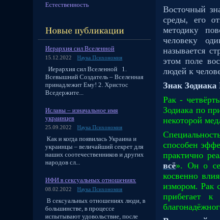
Естественность
Восточный зн
среды, его о
методику пов
человеку од
Иерархия сил Вселенной
называется ст
15.12.2022
Наука Психономия
этом поле во
Иерархия сил Вселенной 1.
людей к челове
Всевышний Создатель – Вселенная
Знак Зодиака
принадлежит Ему! 2. Христос
Вседержите...
Рак - четвёрт
Зодиака по пр
Иславы – изначальное имя
украинцев
некоторой мед
25.09.2022
Наука Психономия
Специальность
Как и когда появилась Украина и
способен эффе
украинцы – величайший секрет для
практично реа
наших соотечественников и других
народов сл...
всё
». Он о с
косвенно вли
ИФИ в сексуальных отношениях
измором. Рак 
08.02.2022
Наука Психономия
прибегает к
В сексуальных отношениях люди, в
благонадёжног
большинстве, в процессе
испытывают удовольствие, после