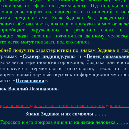
езависимо от сферы их деятельности. Год Лошади в об
ловия для творческих процессов и отношений с ис
выми специалистами. Знак Зодиака Рак, рожденный 
словиях обстоятельств, в которых приходится многое дела
приобщает окружающих к решению своих и о
ующие люди склонны подчиняться данному человеку
что легко могут попадать под его гипноз.
обней получить характеристики по знакам Зодиака и го
граммах «
Сканер индивидуума
» и «
Венец образован
ключается терминология гороскопов, Зодиака или вост
спользуется терминология психологии, теологии 
мирует новый научный подход к информационному стро
ается «
Психономия
».
юк Василий Леонидович.
арта знаков Зодиака и восточных символов, их уровни... . 
Знаки Зодиака и их символы... . ...
Гороскоп и его природа влияния на жизнь человека... . ...