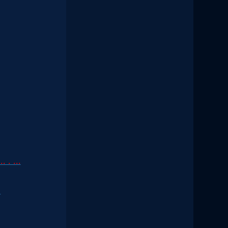
 . ...
.