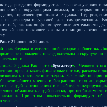
ак года рождения формирует для человека условия и з
тношений с окружающими людьми, в которых он ис
едения, присвоенную знаком Зодиака. Год рождени
ин из двенадцати уровней для самореализации. Во
ратегией, так как он формирует поле деятельности для
сточный знак проявляет законы и принципы отношен
ку.
 Рак
с 21 июня по 22 июля.
ый знак Зодиака в естественной иерархии общества. Лю
ироде своего рождения последовательны и скрупулезно 
лительности.
 знака Зодиака Рак - это «
бухгалтер
».
Человек этого
ктивно просчитывать финансовые потоки, расходы и до
лизовывать поставленные задачи. Рак живёт по принц
ебе величайшего мнения и безгранично горд до скрыт
яет на людей в отношениях и в работе, конкурирующих
склонен обманывать людей и легко, при необходимости 
 насилию. При этом показательно формирует обра
о человека.