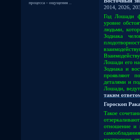
Восточный зн
процесса – ощущения ...
2014, 2026, 20
Год Лошади ф
уровне обсто
людьми, кото
Зодиака чел
плодотворно
взаимодейст
Взаимодейств
Лошади его на
Зодиака и во
проявляют п
деталями и по
Лошади, ведут
таким ответо
Гороскоп Рака
Такое сочетан
отзеркаливаю
отношение и 
самообладания
настроение о