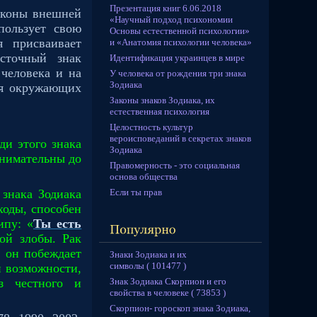
Презентация книг 6.06.2018
аконы внешней
«Научный подход психономии
пользует свою
Основы естественной психологии»
я присваивает
и «Анатомия психологии человека»
сточный знак
Идентификация украинцев в мире
 человека и на
У человека от рождения три знака
Зодиака
ия окружающих
Законы знаков Зодиака, их
естественная психология
Целостность культур
вероисповеданий в секретах знаков
ди этого знака
Зодиака
внимательны до
Правомерность - это социальная
основа общества
Если ты прав
 знака Зодиака
ходы, способен
ипу: «
Ты есть
ой злобы. Рак
 он побеждает
Знаки Зодиака и их
символы ( 101477 )
и возможности,
Знак Зодиака Скорпион и его
з честного и
свойства в человеке ( 73853 )
Скорпион- гороскоп знака Зодиака,