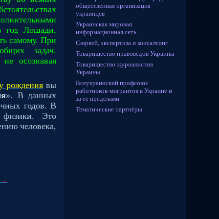
общественная организация
стоятельствах
украинцев
полнительными
Украинская мировая
в год Лошади,
информационная сеть
ть самому. При
Сюрвей, экспертиза и консалтинг
бщих задач.
Товарищество правоведов Украины
 не осознавая
Товарищество журналистов
Украины
Всеукраинский профсоюз
ду рождения
вы
работников-мигрантов в Украине и
ия
». В данных
за ее пределами
очных годов. В
Тематические партнёры
и физики. Это
ению человека,
..