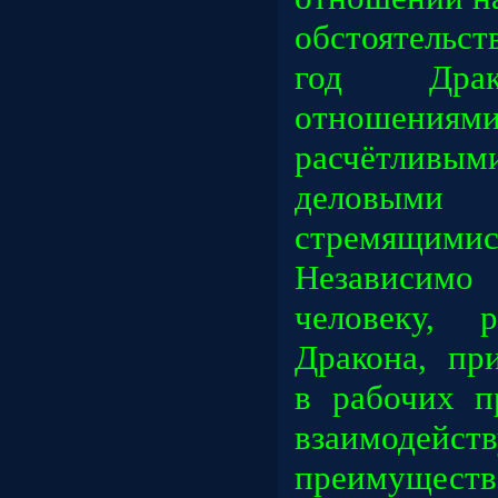
обстоятельст
год Драк
отношени
расчётливым
деловыми 
стремящи
Независимо
человеку, 
Дракона, пр
в рабочих п
взаимоде
преимущес