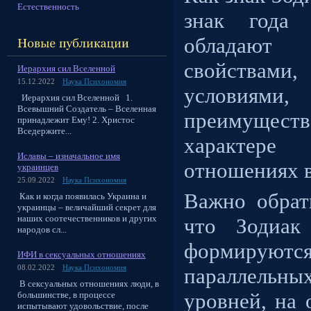
Естественность
знак года 
обладают 
свойствам
Иерархия сил Вселенной
15.12.2022
Наука Психономия
услови
Иерархия сил Вселенной 1.
Всевышний Создатель – Вселенная
преимуществ
принадлежит Ему! 2. Христос
Вседержите...
характере
Иславы – изначальное имя
отношениях в
украинцев
25.09.2022
Наука Психономия
Важно обрат
Как и когда появилась Украина и
украинцы – величайший секрет для
наших соотечественников и других
что Зодиак
народов сл...
формируют
ИФИ в сексуальных отношениях
08.02.2022
Наука Психономия
параллель
В сексуальных отношениях люди, в
уровней, на
большинстве, в процессе
испытывают удовольствие, после