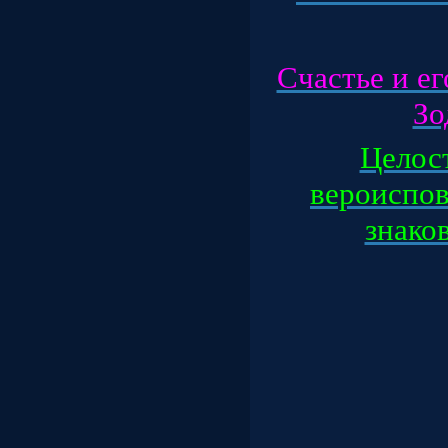
Счастье и ег
Зод
Целос
вероиспов
знаков 