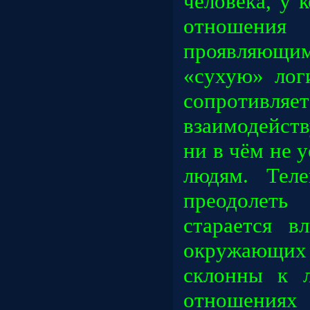
человека, у 
отношен
проявляющи
«сухую» лог
сопротивля
взаимодейст
ни в чём не
людям. Тел
преодолет
старается в
окружающи
склонны к л
отношениях 