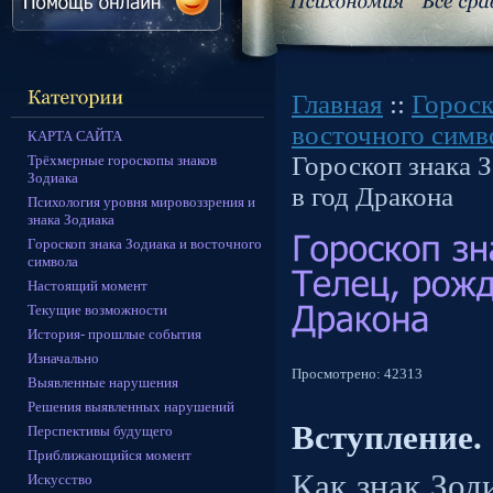
Главная
::
Гороск
восточного симв
КАРТА САЙТА
Гороскоп знака 
Трёхмерные гороскопы знаков
Зодиака
в год Дракона
Психология уровня мировоззрения и
знака Зодиака
Гороскоп знака Зодиака и восточного
символа
Настоящий момент
Текущие возможности
История- прошлые события
Изначально
Просмотрено:
42313
Выявленные нарушения
Решения выявленных нарушений
Вступление.
Перспективы будущего
Приближающийся момент
Как знак Зод
Искусство