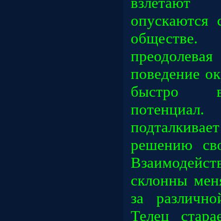
взлетают
опускаются 
обществе.
преодолев
поведение о
быстро в
потенциал
подталкив
решению св
Взаимоде
склонны мен
за различн
Телец стара