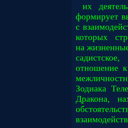
их деятел
формирует в
с взаимодей
которых стр
на жизненные
садистско
отношение к
межличностн
Зодиака Тел
Дракона, на
обстоятел
взаимодейс