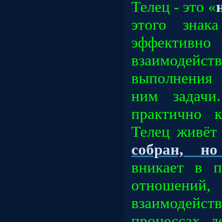
Телец - это «
этого знак
эффектив
взаимоде
выполнения 
ним задачи.
практично к
Телец живёт
собран, н
вникает в п
отношени
взаимодей
процессах д