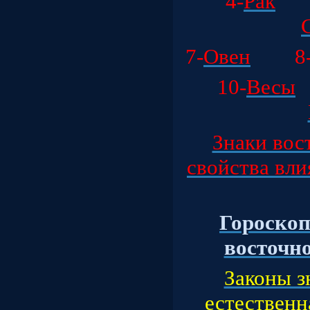
4-
Рак
7-
Овен
8
10-
Весы
Знаки вос
свойства вли
Гороскоп
восточног
Законы з
естественна