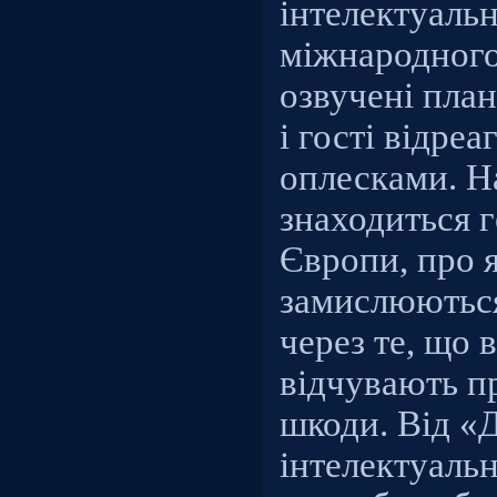
інтелектуаль
міжнародного
озвучені план
і гості відре
оплесками. На
знаходиться 
Європи, про 
замислюються
через те, що 
відчувають п
шкоди. Від «
інтелектуаль