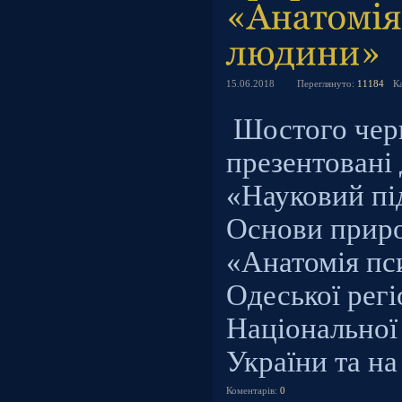
15.06.2018
Переглянуто:
11184
К
Шостого чер
презентовані 
«Науковий пі
Основи приро
«Анатомія пс
Одеської регі
Національної
України та н
Коментарів:
0