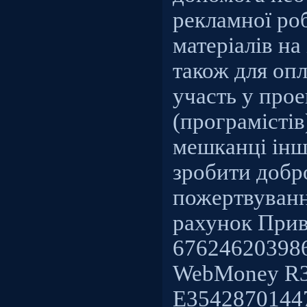
рекламної ро
матеріалів на
також для опл
участь у прое
(програмістів
мешканці інш
зробити добр
пожертвуванн
рахунок Прив
676246203986
WebMoney R3
E3542870144