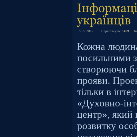
15.09.2012
Переглянуто:
8459
К
Кожна людина
посильними з
створюючи бла
прояви. Прое
тільки в інте
«Духовно-інт
центр», який
розвитку осо
незалежно від