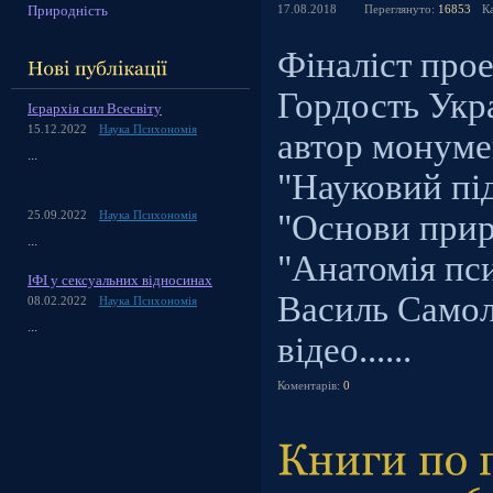
Природність
17.08.2018
Переглянуто:
16853
К
Фіналіст прое
Гордость Укр
Ієрархія сил Всесвіту
15.12.2022
Наука Психономія
автор монуме
...
"Науковий пі
"Основи прир
25.09.2022
Наука Психономія
...
"Анатомія пс
ІФІ у сексуальних відносинах
Василь Самол
08.02.2022
Наука Психономія
...
відео......
Коментарів:
0