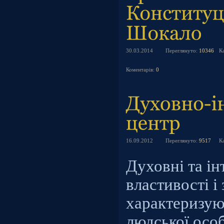
30.03.2014
Переглянуто:
10346
К
Коментарів:
0
16.09.2012
Переглянуто:
9517
К
Духовні та ін
властивості і
характеризую
людської особ