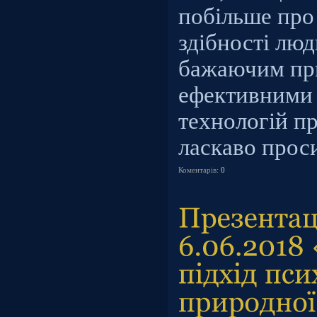
побільше про
здібності люд
бажаючим при
ефективними
технологій пр
ласкаво прос
Коментарів:
0