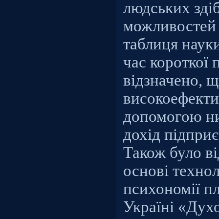
людських здіб
можливостей 
таблиця науки
час короткої 
відзначено, щ
високоефектив
допомогою ни
дохід підприє
Також було ві
основі технол
психономії п
Україні «Дух