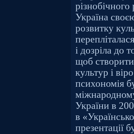
різнобічного
Україна своє
розвитку куль
перепліталас
і дозріла до т
щоб створити
культур і вір
психономія б
міжнародному
України в 200
в «Українськ
презентації б