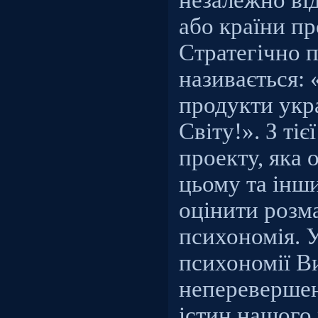
або країни п
Стратегічно 
називається:
продукти укра
Світу!». З ті
проекту, яка 
цьому та інш
оцінити розма
психономія. У
психономії В
неперевершені
істин нашого