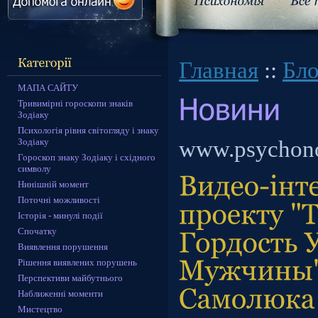
Главная
::
Бло
МАПА САЙТУ
Тривимірні гороскопи знаків
Зодіаку
Психологія рівня світогляду і знаку
Зодіаку
www.psychon
Гороскоп знаку Зодіаку і східного
символу
Нинішній момент
Поточні можливості
Історія - минулі події
Спочатку
Виявлення порушення
Рішення виявлених порушень
Перспективи майбутнього
Наближенні моменти
Мистецтво