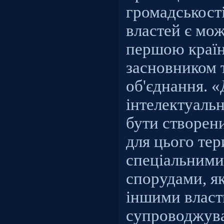
громадськості
властей є мож
першою країн
засновником 
об'єднання. 
інтелектуаль
бути створен
для цього тер
спеціальними
спорудами, я
іншими влас
супроводжув