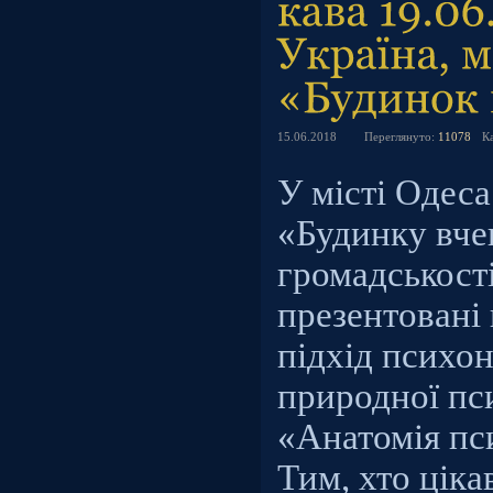
15.06.2018
Переглянуто:
11078
К
У місті Одеса
«Будинку вче
громадськост
презентовані
підхід психо
природної пси
«Анатомія пс
Тим, хто ціка