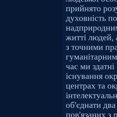
прийнято роз
духовність по
надприродним
житті людей, 
з точними пр
гуманітарним
час ми здатні
існування ок
центрах та о
інтелектуаль
об'єднати два
пов'язаних з 