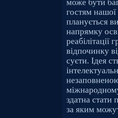
може бути ба
гостям нашої 
планується в
напрямку осв
реабілітації 
відпочинку в
суєти. Ідея с
інтелектуальн
незаповнено
міжнародному
здатна стати
за яким можут